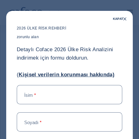
İçeriğe git
ana sayfaya geri dön
M
TICARET IÇIN COFACE - GRUP WEB SIT
TÜRKIYE
KAPAT
2026 ÜLKE RISK REHBERI
ANA
2026 ÜLKE VE SEKTÖR RISK REHBERI: KÜRESEL
zorunlu alan
SAYFA
EKONOMIK RISKLERE UZMAN BAKIŞI
Detaylı Coface 2026 Ülke Risk Analizini
indirimek için formu doldurun.
(
Kişisel verilerin korunması hakkında)
İsim
*
Soyadı
*