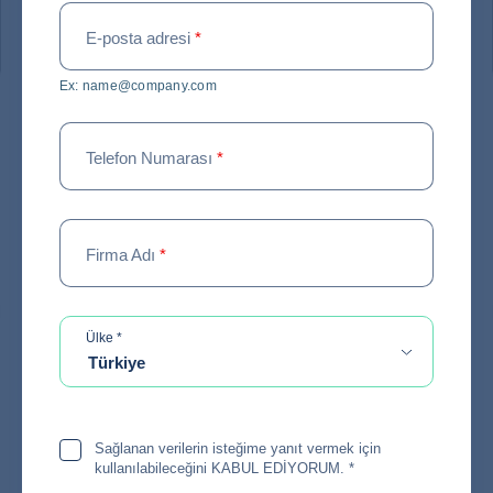
#
UZMAN TAVSIYELERI
E-posta adresi
*
Ex: name@company.com
2026 Ülke ve Sektör Risk
Telefon Numarası
*
Rehberi: Küresel Ekonomik
Risklere Uzman Bakışı
Firma Adı
*
20 / 02 / 2026
required
Ülke
*
Türkiye
Küresel Risk Değerlendirmesinde
Derinlemesine Bir Analiz
Sağlanan verilerin isteğime yanıt vermek için
kullanılabileceğini KABUL EDİYORUM.
*