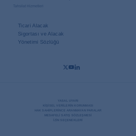
Tahsilat Hizmetleri
Ticari Alacak
Sigortası ve Alacak
Yönetimi Sözlüğü
Twitter
Youtube
LinkedIn
- Coface
- Coface
- Coface
YASAL UYARI
KIŞISEL VERILERIN KORUNMASI
HAK SAHIPLERINCE ARANMAYAN PARALAR
MESAFELI SATIŞ SÖZLEŞMESI
İZIN SEÇENEKLERI