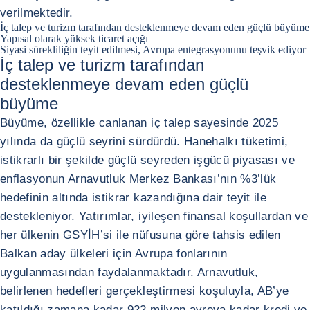
verilmektedir.
İç talep ve turizm tarafından desteklenmeye devam eden güçlü büyüme
Yapısal olarak yüksek ticaret açığı
Siyasi sürekliliğin teyit edilmesi, Avrupa entegrasyonunu teşvik ediyor
İç talep ve turizm tarafından
desteklenmeye devam eden güçlü
büyüme
Büyüme, özellikle canlanan iç talep sayesinde 2025
yılında da güçlü seyrini sürdürdü. Hanehalkı tüketimi,
istikrarlı bir şekilde güçlü seyreden işgücü piyasası ve
enflasyonun Arnavutluk Merkez Bankası’nın %3’lük
hedefinin altında istikrar kazandığına dair teyit ile
destekleniyor. Yatırımlar, iyileşen finansal koşullardan ve
her ülkenin GSYİH’si ile nüfusuna göre tahsis edilen
Balkan aday ülkeleri için Avrupa fonlarının
uygulanmasından faydalanmaktadır. Arnavutluk,
belirlenen hedefleri gerçekleştirmesi koşuluyla, AB’ye
katıldığı zamana kadar 922 milyon avroya kadar kredi ve