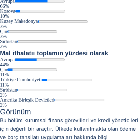
Avrupa
66%
Kosova
10%
Kuzey Makedonya
3%
Çin
3%
Sırbistan
2%
Mal ithalatıı
toplamın yüzdesi olarak
Avrupa
44%
Çin
11%
Türkiye Cumhuriyeti
11%
Sırbistan
2%
Amerika Birleşik Devletleri
2%
Görünüm
Bu bölüm kurumsal finans görevlileri ve kredi yöneticileri
için değerli bir araçtır. Ülkede kullanılmakta olan ödeme
ve borç tahsilatı uygulamaları hakkında bilgi