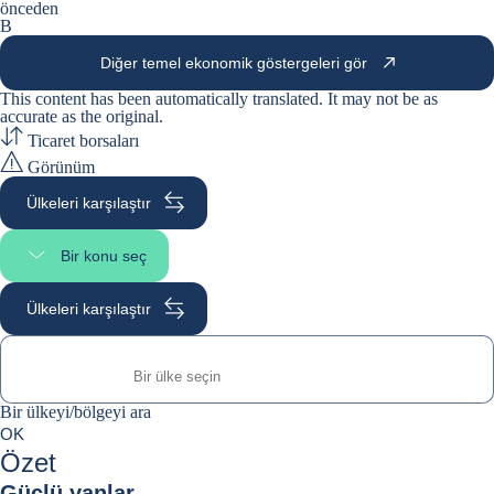
önceden
B
Diğer temel ekonomik göstergeleri gör
This content has been automatically translated. It may not be as
accurate as the
original
.
Ticaret borsaları
Görünüm
Ülkeleri karşılaştır
Bir konu seç
Sayfa bölümünü seç
Ülkeleri karşılaştır
Bir ülkeyi/bölgeyi ara
Bir ülkeyi/bölgeyi ara
0
OK
suggestions
Özet
Güçlü yanlar