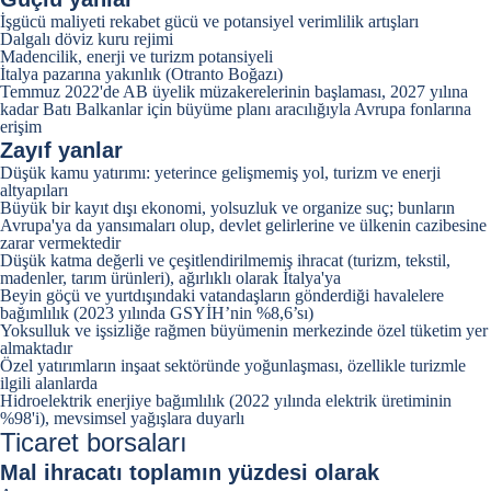
İşgücü maliyeti rekabet gücü ve potansiyel verimlilik artışları
Dalgalı döviz kuru rejimi
Madencilik, enerji ve turizm potansiyeli
İtalya pazarına yakınlık (Otranto Boğazı)
Temmuz 2022'de AB üyelik müzakerelerinin başlaması, 2027 yılına
kadar Batı Balkanlar için büyüme planı aracılığıyla Avrupa fonlarına
erişim
Zayıf yanlar
Düşük kamu yatırımı: yeterince gelişmemiş yol, turizm ve enerji
altyapıları
Büyük bir kayıt dışı ekonomi, yolsuzluk ve organize suç; bunların
Avrupa'ya da yansımaları olup, devlet gelirlerine ve ülkenin cazibesine
zarar vermektedir
Düşük katma değerli ve çeşitlendirilmemiş ihracat (turizm, tekstil,
madenler, tarım ürünleri), ağırlıklı olarak İtalya'ya
Beyin göçü ve yurtdışındaki vatandaşların gönderdiği havalelere
bağımlılık (2023 yılında GSYİH’nin %8,6’sı)
Yoksulluk ve işsizliğe rağmen büyümenin merkezinde özel tüketim yer
almaktadır
Özel yatırımların inşaat sektöründe yoğunlaşması, özellikle turizmle
ilgili alanlarda
Hidroelektrik enerjiye bağımlılık (2022 yılında elektrik üretiminin
%98'i), mevsimsel yağışlara duyarlı
Ticaret borsaları
Mal ihracatı
toplamın yüzdesi olarak