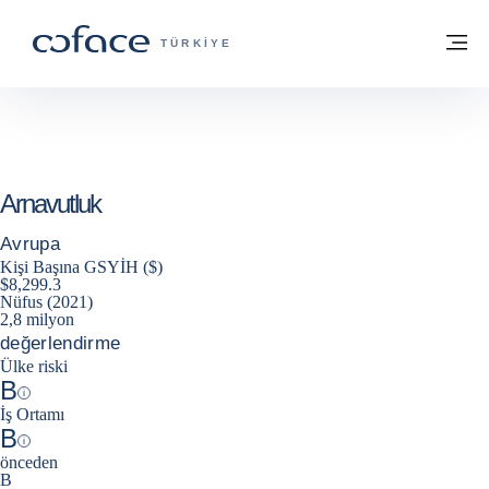
İçeriğe git
ana sayfaya geri dön
M
TICARET IÇIN COFACE - GRUP WEB SIT
TÜRKIYE
Arnavutluk
Avrupa
Kişi Başına GSYİH ($)
$8,299.3
Nüfus (2021)
2,8 milyon
değerlendirme
Ülke riski
B
Help
İş Ortamı
B
Help
önceden
B