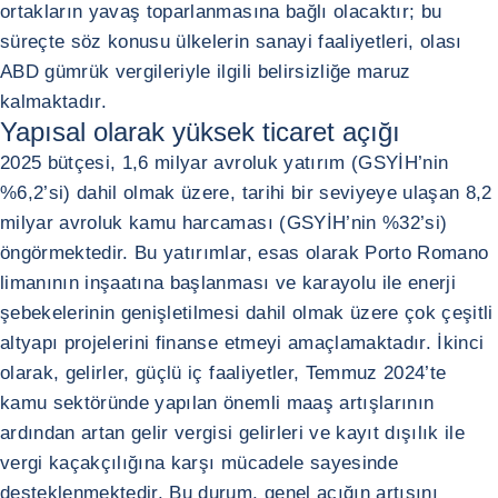
ortakların yavaş toparlanmasına bağlı olacaktır; bu
süreçte söz konusu ülkelerin sanayi faaliyetleri, olası
ABD gümrük vergileriyle ilgili belirsizliğe maruz
kalmaktadır.
Yapısal olarak yüksek ticaret açığı
2025 bütçesi, 1,6 milyar avroluk yatırım (GSYİH’nin
%6,2’si) dahil olmak üzere, tarihi bir seviyeye ulaşan 8,2
milyar avroluk kamu harcaması (GSYİH’nin %32’si)
öngörmektedir. Bu yatırımlar, esas olarak Porto Romano
limanının inşaatına başlanması ve karayolu ile enerji
şebekelerinin genişletilmesi dahil olmak üzere çok çeşitli
altyapı projelerini finanse etmeyi amaçlamaktadır. İkinci
olarak, gelirler, güçlü iç faaliyetler, Temmuz 2024’te
kamu sektöründe yapılan önemli maaş artışlarının
ardından artan gelir vergisi gelirleri ve kayıt dışılık ile
vergi kaçakçılığına karşı mücadele sayesinde
desteklenmektedir. Bu durum, genel açığın artışını