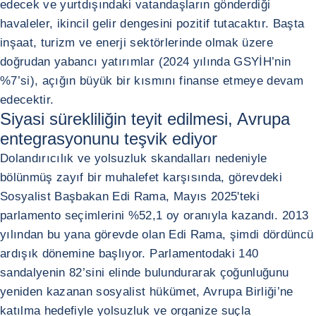
edecek ve yurtdışındaki vatandaşların gönderdiği
havaleler, ikincil gelir dengesini pozitif tutacaktır. Başta
inşaat, turizm ve enerji sektörlerinde olmak üzere
doğrudan yabancı yatırımlar (2024 yılında GSYİH’nin
%7’si), açığın büyük bir kısmını finanse etmeye devam
edecektir.
Siyasi sürekliliğin teyit edilmesi, Avrupa
entegrasyonunu teşvik ediyor
Dolandırıcılık ve yolsuzluk skandalları nedeniyle
bölünmüş zayıf bir muhalefet karşısında, görevdeki
Sosyalist Başbakan Edi Rama, Mayıs 2025'teki
parlamento seçimlerini %52,1 oy oranıyla kazandı. 2013
yılından bu yana görevde olan Edi Rama, şimdi dördüncü
ardışık dönemine başlıyor. Parlamentodaki 140
sandalyenin 82’sini elinde bulundurarak çoğunluğunu
yeniden kazanan sosyalist hükümet, Avrupa Birliği’ne
katılma hedefiyle yolsuzluk ve organize suçla