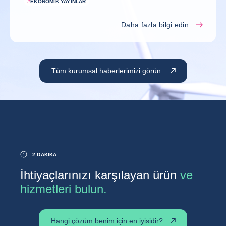
#
EKONOMIK YAYINLAR
Daha fazla bilgi edin
Tüm kurumsal haberlerimizi görün.
2 DAKIKA
İhtiyaçlarınızı karşılayan ürün
ve
hizmetleri bulun.
Hangi çözüm benim için en iyisidir?