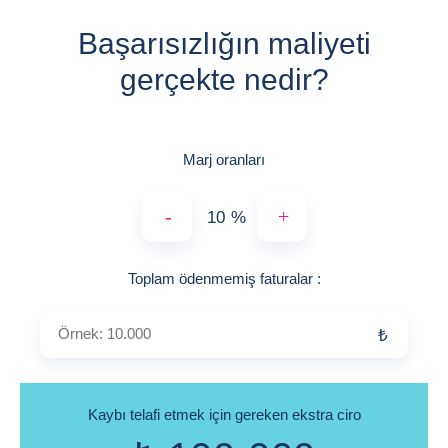
Başarısızlığın maliyeti
gerçekte nedir?
Marj oranları
-
+
%
Örnek: 10.000
Toplam ödenmemiş faturalar
:
₺
Kaybı telafi etmek için gereken ekstra ciro