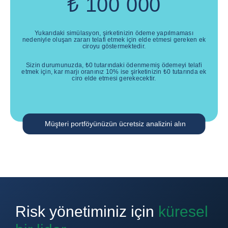
₺
100 000
Yukarıdaki simülasyon, şirketinizin ödeme yapılmaması
nedeniyle oluşan zararı telafi etmek için elde etmesi gereken ek
ciroyu göstermektedir.
Sizin durumunuzda,
₺
0
tutarındaki ödenmemiş ödemeyi telafi
etmek için, kar marjı oranınız
10
% ise şirketinizin
₺
0
tutarında ek
ciro elde etmesi gerekecektir.
Müşteri portföyünüzün ücretsiz analizini alın
Risk yönetiminiz için
küresel