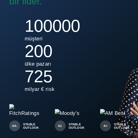
bir lider.
100000
müşteri
200
ülke pazarı
725
milyar € risk
STABLE
STABLE
STABLE
AA-
A1
A+
OUTLOOK
OUTLOOK
OUTLOOK