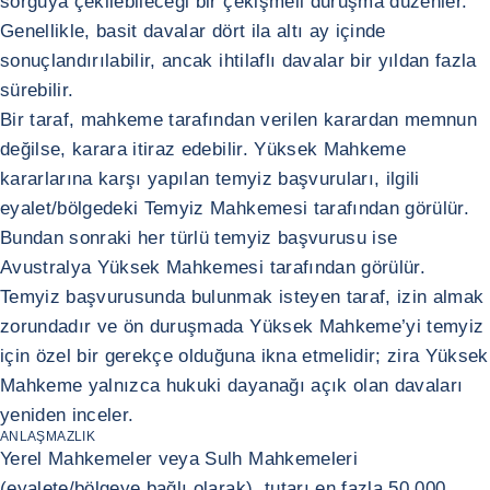
sorguya çekilebileceği bir çekişmeli duruşma düzenler.
Genellikle, basit davalar dört ila altı ay içinde
sonuçlandırılabilir, ancak ihtilaflı davalar bir yıldan fazla
sürebilir.
Bir taraf, mahkeme tarafından verilen karardan memnun
değilse, karara itiraz edebilir. Yüksek Mahkeme
kararlarına karşı yapılan temyiz başvuruları, ilgili
eyalet/bölgedeki Temyiz Mahkemesi tarafından görülür.
Bundan sonraki her türlü temyiz başvurusu ise
Avustralya Yüksek Mahkemesi tarafından görülür.
Temyiz başvurusunda bulunmak isteyen taraf, izin almak
zorundadır ve ön duruşmada Yüksek Mahkeme’yi temyiz
için özel bir gerekçe olduğuna ikna etmelidir; zira Yüksek
Mahkeme yalnızca hukuki dayanağı açık olan davaları
yeniden inceler.
ANLAŞMAZLIK
Yerel Mahkemeler veya Sulh Mahkemeleri
(eyalete/bölgeye bağlı olarak), tutarı en fazla 50.000