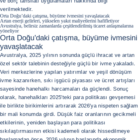
ve borç tahsilatı uygulamaları hakkında bilgi
verilmektedir.
Orta Doğu’daki çatışma, büyüme ivmesini yavaşlatacak
Artan enerji gelirleri, yükselen yakıt maliyetlerini hafifletiyor
Avustralya, belirsiz zamanlarda çeşitlendirilmiş ticaret anlaşmalarına
yöneliyor
Orta Doğu’daki çatışma, büyüme ivmesini
yavaşlatacak
Avustralya, 2025 yılının sonunda güçlü ihracat ve artan
özel sektör talebinin desteğiyle güçlü bir ivme yakaladı.
Veri merkezlerine yapılan yatırımlar ve yeşil dönüşüm
ivme kazanırken, sıkı işgücü piyasası ve ücret artışları
sayesinde hanehalkı harcamaları da güçlendi. Sonuç
olarak, hanehalkları 2025'teki para politikası gevşemesi
ile birlikte birikimlerini artırarak 2026'ya nispeten sağlam
bir mali konumda girdi. Düşük faiz oranlarının gecikmeli
etkilerinin, yeniden başlayan para politikası
sıkılaştırmasının etkisi kademeli olarak hissedilmeye
başlamadan önce, 2026 yılının başlarında ekonomik