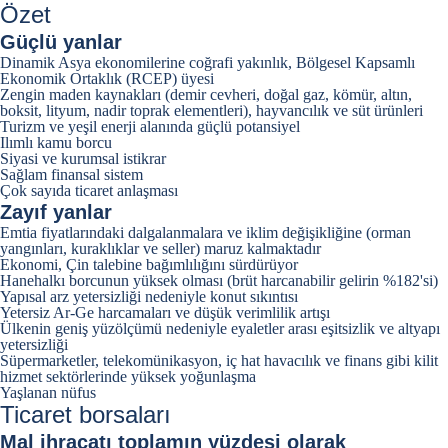
Özet
Güçlü yanlar
Dinamik Asya ekonomilerine coğrafi yakınlık, Bölgesel Kapsamlı
Ekonomik Ortaklık (RCEP) üyesi
Zengin maden kaynakları (demir cevheri, doğal gaz, kömür, altın,
boksit, lityum, nadir toprak elementleri), hayvancılık ve süt ürünleri
Turizm ve yeşil enerji alanında güçlü potansiyel
Ilımlı kamu borcu
Siyasi ve kurumsal istikrar
Sağlam finansal sistem
Çok sayıda ticaret anlaşması
Zayıf yanlar
Emtia fiyatlarındaki dalgalanmalara ve iklim değişikliğine (orman
yangınları, kuraklıklar ve seller) maruz kalmaktadır
Ekonomi, Çin talebine bağımlılığını sürdürüyor
Hanehalkı borcunun yüksek olması (brüt harcanabilir gelirin %182'si)
Yapısal arz yetersizliği nedeniyle konut sıkıntısı
Yetersiz Ar-Ge harcamaları ve düşük verimlilik artışı
Ülkenin geniş yüzölçümü nedeniyle eyaletler arası eşitsizlik ve altyapı
yetersizliği
Süpermarketler, telekomünikasyon, iç hat havacılık ve finans gibi kilit
hizmet sektörlerinde yüksek yoğunlaşma
Yaşlanan nüfus
Ticaret borsaları
Mal ihracatı
toplamın yüzdesi olarak