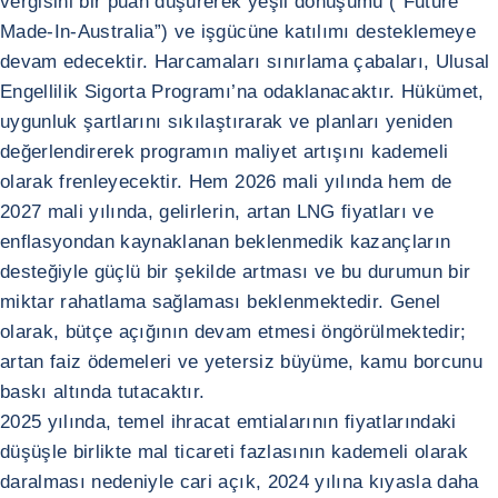
vergisini bir puan düşürerek yeşil dönüşümü (“Future
Made-In-Australia”) ve işgücüne katılımı desteklemeye
devam edecektir. Harcamaları sınırlama çabaları, Ulusal
Engellilik Sigorta Programı’na odaklanacaktır. Hükümet,
uygunluk şartlarını sıkılaştırarak ve planları yeniden
değerlendirerek programın maliyet artışını kademeli
olarak frenleyecektir. Hem 2026 mali yılında hem de
2027 mali yılında, gelirlerin, artan LNG fiyatları ve
enflasyondan kaynaklanan beklenmedik kazançların
desteğiyle güçlü bir şekilde artması ve bu durumun bir
miktar rahatlama sağlaması beklenmektedir. Genel
olarak, bütçe açığının devam etmesi öngörülmektedir;
artan faiz ödemeleri ve yetersiz büyüme, kamu borcunu
baskı altında tutacaktır.
2025 yılında, temel ihracat emtialarının fiyatlarındaki
düşüşle birlikte mal ticareti fazlasının kademeli olarak
daralması nedeniyle cari açık, 2024 yılına kıyasla daha