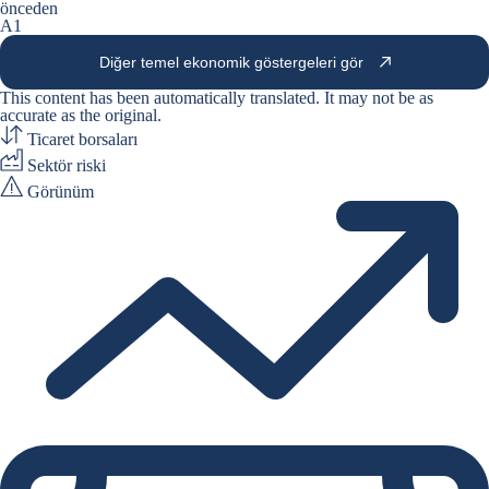
önceden
A1
Diğer temel ekonomik göstergeleri gör
This content has been automatically translated. It may not be as
accurate as the
original
.
Ticaret borsaları
Sektör riski
Görünüm