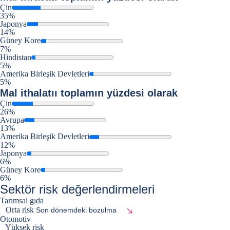
Çin
35%
Japonya
14%
Güney Kore
7%
Hindistan
5%
Amerika Birleşik Devletleri
5%
Mal ithalatıı
toplamın yüzdesi olarak
Çin
26%
Avrupa
13%
Amerika Birleşik Devletleri
12%
Japonya
6%
Güney Kore
6%
Sektör risk değerlendirmeleri
Tarımsal gıda
Orta risk
Son dönemdeki bozulma
Otomotiv
Yüksek risk