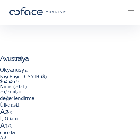
İçeriğe git
ana sayfaya geri dön
M
TICARET IÇIN COFACE - GRUP WEB SIT
TÜRKIYE
Avustralya
Okyanusya
Kişi Başına GSYİH ($)
$64546.9
Nüfus (2021)
26,9 milyon
değerlendirme
Ülke riski
A
2
Help
İş Ortamı
A
1
Help
önceden
A2