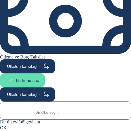
Ödeme ve Borç Tahsilat
Ülkeleri karşılaştır
Bir konu seç
Sayfa bölümünü seç
Ülkeleri karşılaştır
Bir ülkeyi/bölgeyi ara
Bir ülkeyi/bölgeyi ara
0
OK
suggestions