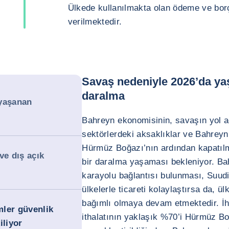
Ülkede kullanılmakta olan ödeme ve borç 
verilmektedir.
Savaş nedeniyle 2026’da y
daralma
 yaşanan
Bahreyn ekonomisinin, savaşın yol açt
sektörlerdeki aksaklıklar ve Bahreyn’
Hürmüz Boğazı’nın ardından kapatılm
ve dış açık
bir daralma yaşaması bekleniyor. Bah
karayolu bağlantısı bulunması, Suudi
ülkelerle ticareti kolaylaştırsa da, ü
bağımlı olmaya devam etmektedir. İhr
mler güvenlik
ithalatının yaklaşık %70’i Hürmüz B
liyor