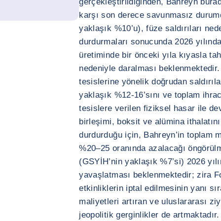
gerçekleştirildiğinden, Bahreyn burad
karşı son derece savunmasız durumd
yaklaşık %10’u), füze saldırıları ned
durdurmaları sonucunda 2026 yılında 
üretiminde bir önceki yıla kıyasla t
nedeniyle daralması beklenmektedir.
tesislerine yönelik doğrudan saldırıl
yaklaşık %12-16’sını ve toplam ihrac
tesislere verilen fiziksel hasar ile 
birleşimi, boksit ve alümina ithalatı
durdurduğu için, Bahreyn’in toplam m
%20–25 oranında azalacağı öngörülmek
(GSYİH’nin yaklaşık %7’si) 2026 yı
yavaşlatması beklenmektedir; zira F
etkinliklerin iptal edilmesinin yanı s
maliyetleri artıran ve uluslararası zi
jeopolitik gerginlikler de artmaktadır