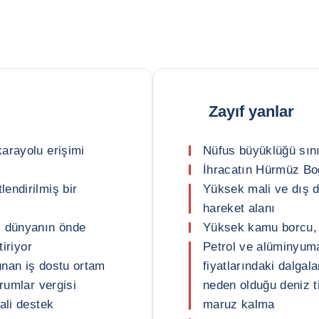
Zayıf yanlar
arayolu erişimi
Nüfus büyüklüğü sını
İhracatın Hürmüz Boğ
endirilmiş bir
Yüksek mali ve dış de
hareket alanı
i dünyanın önde
Yüksek kamu borcu, 
tiriyor
Petrol ve alüminyuma
unan iş dostu ortam
fiyatlarındaki dalgala
rumlar vergisi
neden olduğu deniz ti
ali destek
maruz kalma