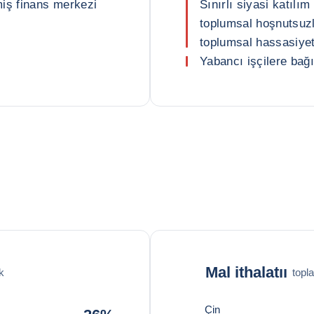
miş finans merkezi
Sınırlı siyasi katıl
toplumsal hoşnutsuzlu
toplumsal hassasiyet
Yabancı işçilere bağı
Mal ithalatıı
k
topl
Çin