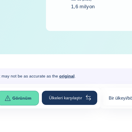
1,6 milyon
It may not be as accurate as the
original
.
Ülkeleri karşılaştır
Bir ülkeyi/b
Görünüm
0
suggestion