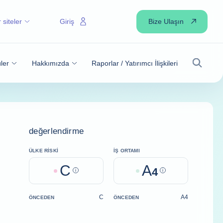
Bize Ulaşın
 siteler
Giriş
ler
Hakkımızda
Raporlar / Yatırımcı İlişkileri
Arama
değerlendirme
ÜLKE RISKI
İŞ ORTAMI
C
A
Help
4
Help
C
A4
ÖNCEDEN
ÖNCEDEN