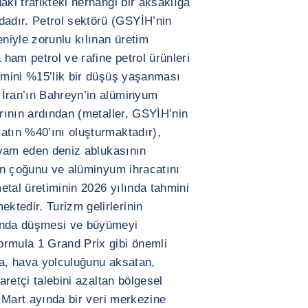
aki trafikteki herhangi bir aksaklığa
adır. Petrol sektörü (GSYİH’nin
eniyle zorunlu kılınan üretim
ham petrol ve rafine petrol ürünleri
ahmini %15’lik bir düşüş yaşanması
 İran’ın Bahreyn’in alüminyum
arının ardından (metaller, GSYİH’nin
atın %40’ını oluşturmaktadır),
devam eden deniz ablukasının
nın çoğunu ve alüminyum ihracatını
etal üretiminin 2026 yılında tahmini
tedir. Turizm gelirlerinin
lında düşmesi ve büyümeyi
ormula 1 Grand Prix gibi önemli
ıra, hava yolculuğunu aksatan,
yaretçi talebini azaltan bölgesel
. Mart ayında bir veri merkezine