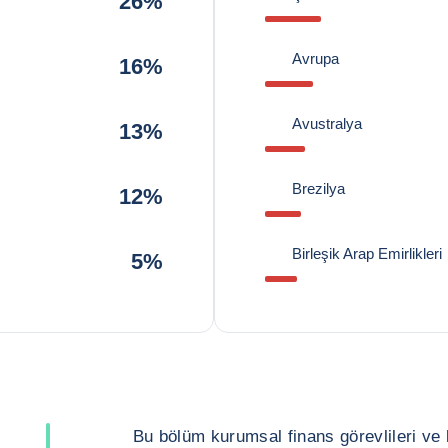
26%
Avrupa
16%
Avustralya
13%
Brezilya
12%
Birleşik Arap Emirlikleri
5%
Bu bölüm kurumsal finans görevlileri ve kr