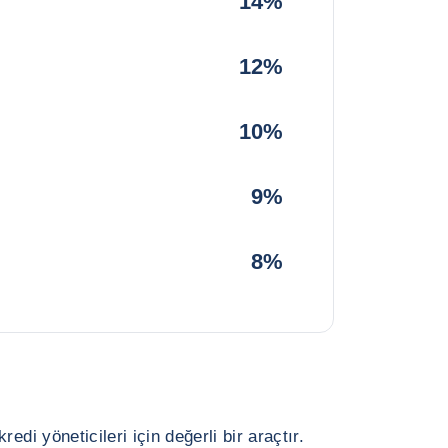
14%
12%
10%
9%
8%
edi yöneticileri için değerli bir araçtır.