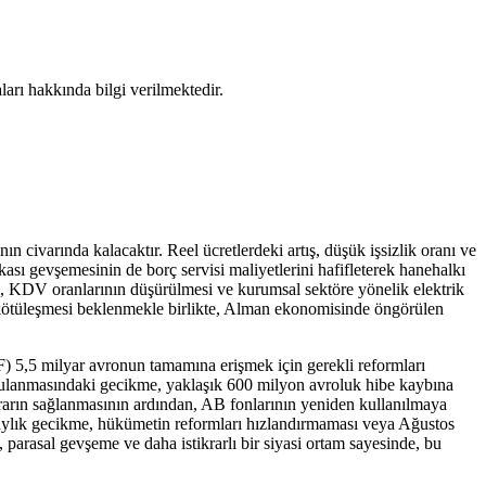
ları hakkında bilgi verilmektedir.
civarında kalacaktır. Reel ücretlerdeki artış, düşük işsizlik oranı ve
ası gevşemesinin de borç servisi maliyetlerini hafifleterek hanehalkı
ri, KDV oranlarının düşürülmesi ve kurumsal sektöre yönelik elektrik
a kötüleşmesi beklenmekle birlikte, Alman ekonomisinde öngörülen
) 5,5 milyar avronun tamamına erişmek için gerekli reformları
 uygulanmasındaki gecikme, yaklaşık 600 milyon avroluk hibe kaybına
krarın sağlanmasının ardından, AB fonlarının yeniden kullanılmaya
 aylık gecikme, hükümetin reformları hızlandırmaması veya Ağustos
parasal gevşeme ve daha istikrarlı bir siyasi ortam sayesinde, bu