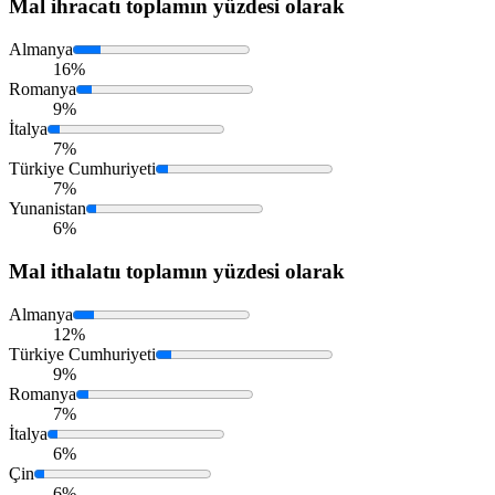
Mal ihracatı
toplamın yüzdesi olarak
Almanya
16%
Romanya
9%
İtalya
7%
Türkiye Cumhuriyeti
7%
Yunanistan
6%
Mal ithalatıı
toplamın yüzdesi olarak
Almanya
12%
Türkiye Cumhuriyeti
9%
Romanya
7%
İtalya
6%
Çin
6%