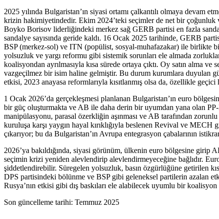
2025 yılında Bulgaristan’ın siyasi ortamı çalkantılı olmaya devam etm
krizin hakimiyetindedir. Ekim 2024’teki seçimler de net bir çoğunluk 
Boyko Borisov liderliğindeki merkez sağ GERB partisi en fazla sandal
sandalye sayısında geride kaldı. 16 Ocak 2025 tarihinde, GERB partis
BSP (merkez-sol) ve ITN (popülist, sosyal-muhafazakar) ile birlikte bi
yolsuzluk ve yargı reformu gibi sistemik sorunları ele almada zorl
koalisyondan ayrılmasıyla kısa sürede ortaya çıktı. Oy satın alma ve 
vazgeçilmez bir isim haline gelmiştir. Bu durum kurumlara duyulan 
etkisi, 2023 anayasa reformlarıyla kısıtlanmış olsa da, özellikle geçici
1 Ocak 2026’da gerçekleşmesi planlanan Bulgaristan’ın euro bölgesine 
bir güç oluşturmakta ve AB ile daha derin bir uyumdan yana olan PP-D
manipülasyonu, parasal özerkliğin aşınması ve AB tarafından zorunlu k
kuruluşa karşı yaygın hayal kırıklığıyla beslenen Revival ve MECH gibi
çıkarıyor; bu da Bulgaristan’ın Avrupa entegrasyon çabalarının istikrar
2026’ya bakıldığında, siyasi görünüm, ülkenin euro bölgesine girip 
seçimin krizi yeniden alevlendirip alevlendirmeyeceğine bağlıdır. Euro
şiddetlendirebilir. Süregelen yolsuzluk, basın özgürlüğüne getirilen k
DPS partisindeki bölünme ve BSP gibi geleneksel partilerin azalan etkisi
Rusya’nın etkisi gibi dış baskıları ele alabilecek uyumlu bir koalisyon
Son güncelleme tarihi: Temmuz 2025