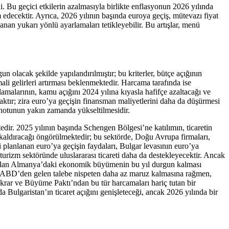
. Bu geçici etkilerin azalmasıyla birlikte enflasyonun 2026 yılında
edecektir. Ayrıca, 2026 yılının başında euroya geçiş, mütevazı fiyat
anan yukarı yönlü ayarlamaları tetikleyebilir. Bu artışlar, menü
n olacak şekilde yapılandırılmıştır; bu kriterler, bütçe açığının
li gelirleri artırması beklenmektedir. Harcama tarafında ise
amalarının, kamu açığını 2024 yılına kıyasla hafifçe azaltacağı ve
caktır; zira euro’ya geçişin finansman maliyetlerini daha da düşürmesi
i notunun yakın zamanda yükseltilmesidir.
dir. 2025 yılının başında Schengen Bölgesi’ne katılımın, ticaretin
n kaldıracağı öngörülmektedir; bu sektörde, Doğu Avrupa firmaları,
i planlanan euro’ya geçişin faydaları, Bulgar levasının euro’ya
 turizm sektöründe uluslararası ticareti daha da destekleyecektir. Ancak
tağı olan Almanya’daki ekonomik büyümenin bu yıl durgun kalması
a ABD’den gelen talebe nispeten daha az maruz kalmasına rağmen,
stikrar ve Büyüme Paktı’ndan bu tür harcamaları hariç tutan bir
 Bulgaristan’ın ticaret açığını genişleteceği, ancak 2026 yılında bir