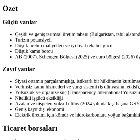
Özet
Güçlü yanlar
Çeşitli ve geniş tarımsal üretim tabanı (Bulgaristan, tahıl alanı
Turizm potansiyeli
Düşük üretim maliyetleri ve iyi fiyat rekabet gücü
Düşük kamu borcu
AB (2007), Schengen Bölgesi (2025) ve euro bölgesi (2026) üy
Zayıf yanlar
Siyasi ortamın parçalanmışlığı, istikrarlı bir hükümetin kurulmas
Verimsiz kamu hizmetleri ve yargı sistemi (iş dünyasının etkisi),
Yolsuzluk ve organize suç (Transparency International Yolsuzluk
Nitelikli işgücü eksikliği
Azalan ve nispeten yoksul nüfus (2024 yılında kişi başına GS
Geniş kayıt dışı ekonomi
Elektrik üretimi için kömür ve hidrokarbonlara yoğun bağımlılı
Ticaret borsaları