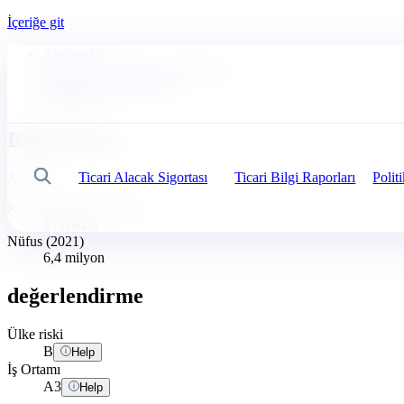
İçeriğe git
Ana sayfa
Haberler, Ekonomi ve İçgörüler
İş Riski Kontrol Paneli
Bulgaristan
Bulgaristan
Ticari Alacak Sigortası
Ticari Bilgi Raporları
Polit
Arama
Avrupa
Kişi Başına GSYİH ($)
$15764.6
Nüfus (2021)
6,4 milyon
değerlendirme
Ülke riski
B
Help
İş Ortamı
A
3
Help