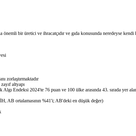
nda önemli bir üretici ve ihracatçıdır ve gıda konusunda neredeyse kendi 
esi
ını zorlaştırmaktadır
 zayıf altyapı
 Algı Endeksi 2024'te 76 puan ve 100 ülke arasında 43. sırada yer alara
YİH, AB ortalamasının %41'i; AB'deki en düşük değer)
k