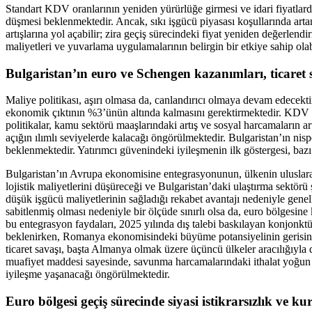
Standart KDV oranlarının yeniden yürürlüğe girmesi ve idari fiyatlard
düşmesi beklenmektedir. Ancak, sıkı işgücü piyasası koşullarında arta
artışlarına yol açabilir; zira geçiş sürecindeki fiyat yeniden değerlen
maliyetleri ve yuvarlama uygulamalarının belirgin bir etkiye sahip olab
Bulgaristan’ın euro ve Schengen kazanımları, ticaret 
Maliye politikası, aşırı olmasa da, canlandırıcı olmaya devam edecektir.
ekonomik çıktının %3’ünün altında kalmasını gerektirmektedir. KDV indi
politikalar, kamu sektörü maaşlarındaki artış ve sosyal harcamaların a
açığın ılımlı seviyelerde kalacağı öngörülmektedir. Bulgaristan’ın nisp
beklenmektedir. Yatırımcı güvenindeki iyileşmenin ilk göstergesi, baz
Bulgaristan’ın Avrupa ekonomisine entegrasyonunun, ülkenin uluslarara
lojistik maliyetlerini düşüreceği ve Bulgaristan’daki ulaştırma sektör
düşük işgücü maliyetlerinin sağladığı rekabet avantajı nedeniyle genel
sabitlenmiş olması nedeniyle bir ölçüde sınırlı olsa da, euro bölgesine
bu entegrasyon faydaları, 2025 yılında dış talebi baskılayan konjonkt
beklenirken, Romanya ekonomisindeki büyüme potansiyelinin gerisind
ticaret savaşı, başta Almanya olmak üzere üçüncü ülkeler aracılığıyla d
muafiyet maddesi sayesinde, savunma harcamalarındaki ithalat yoğun art
iyileşme yaşanacağı öngörülmektedir.
Euro bölgesi geçiş sürecinde siyasi istikrarsızlık ve k