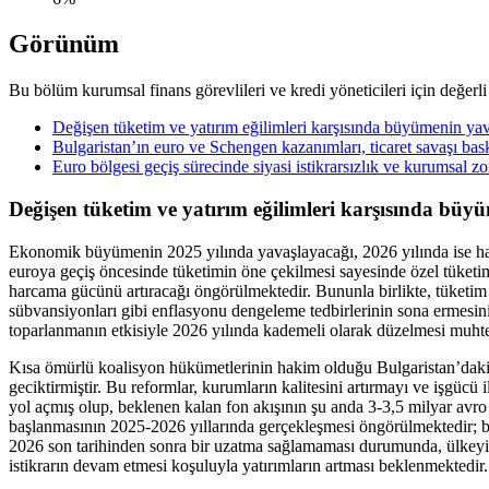
Görünüm
Bu bölüm kurumsal finans görevlileri ve kredi yöneticileri için değerli
Değişen tüketim ve yatırım eğilimleri karşısında büyümenin ya
Bulgaristan’ın euro ve Schengen kazanımları, ticaret savaşı bas
Euro bölgesi geçiş sürecinde siyasi istikrarsızlık ve kurumsal zo
Değişen tüketim ve yatırım eğilimleri karşısında bü
Ekonomik büyümenin 2025 yılında yavaşlayacağı, 2026 yılında ise hafif
euroya geçiş öncesinde tüketimin öne çekilmesi sayesinde özel tüketim,
harcama gücünü artıracağı öngörülmektedir. Bununla birlikte, tüketim 
sübvansiyonları gibi enflasyonu dengeleme tedbirlerinin sona ermesin
toparlanmanın etkisiyle 2026 yılında kademeli olarak düzelmesi muht
Kısa ömürlü koalisyon hükümetlerinin hakim olduğu Bulgaristan’daki 
geciktirmiştir. Bu reformlar, kurumların kalitesini artırmayı ve işgüc
yol açmış olup, beklenen kalan fon akışının şu anda 3-3,5 milyar avr
başlanmasının 2025-2026 yıllarında gerçekleşmesi öngörülmektedir; b
2026 son tarihinden sonra bir uzatma sağlamaması durumunda, ülkeyi da
istikrarın devam etmesi koşuluyla yatırımların artması beklenmektedir.