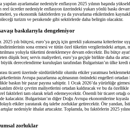
a yapılan ayarlamalar nedeniyle enflasyon 2025 yılının başında yükseldi
n reel ücretler nedeniyle enflasyon üzerindeki yukarı yönlü baskı devam 
dirmeleri, ya ekonomik faktörlerden ya da yuvarlama etkilerinden kaynakl
ileceği turizm ve perakende gibi sektörlerde daha belirgin olacaktır.
savaşı baskılarıyla dengeleniyor
 2025 yılı bütçesi, euro’ya geçiş için gerekli yakınsama kriterlerine uygu
rimlerinin sona ermesi ve tütün özel tüketim vergilerindeki artışın, ma
rtırılması yoluyla tüketimi desteklemeye devam edecektir. Bu bütçe ayarl
eten düşük borç servis maliyetleri, euro’ya geçişle birlikte daha da arta
ı büyük derecelendirme kuruluşları tarafından Bulgaristan’ın ülke kred
sı ticareti üzerinde sürdürülebilir olumlu etkiler yaratması beklenmekte
ü şirketlerinin Avrupa pazarlarına açılmasının önündeki engelleri ortada
likle baskın bir pazar payına sahiptir. 1 Ocak 2026’da yürürlüğe girmes
 katılım döviz çevrim maliyetlerini ortadan kaldıracak ve bu da özellikle
ürel faktörleri tam olarak telafi edemeyecektir. Önemli bir ticaret or
e kalacaktır. Bulgaristan’ın diğer Doğu Avrupa ekonomilerine kıyasl
olaylı etkiler yaratarak dış talebe zorluklar getirecektir. Öte yandan, İ
ışlar nedeniyle ithalat artacaktır. Toplamda, bu faktörlerin 2025 yılında
urumsal zorluklar