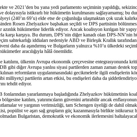
ekte ve 2021’den bu yana yedi parlamento seçiminin yapıldığı, sekizinc
ve dolayısıyla istikrarlı bir hükümetin kurulmasını sağlayamamış; bu dur
yeyi (240’ın 69’u) elde etse de çoğunluğa ulaşmaktan çok uzak kalırken
inden Rosen Zhelyazkov başbakan seçildi ve DPS partisinin bölünmesind
r azınlık hükümetine liderlik ediyor. Ancak koalisyon kırılgan bir yapıy
uklarla karşı karşıya. Bu durum, DPS’nin diğer kanadı olan DPS-NN’ni
seçim sahtekarlığı iddiaları nedeniyle ABD ve Birleşik Krallık tarafın
güveni daha da aşındırmış ve Bulgarların yalnızca %10’u ülkedeki seç
 hükümetler aracılığıyla hâlâ önemlidir.
katılımı, ülkenin Avrupa ekonomik çerçevesine entegrasyonunda kritik b
B gibi diğer Avrupa yanlısı siyasi partilerden zaman zaman destek top
ılınan reformların uygulanmasındaki gecikmelerle ilgili endişelerin kör
 milliyetçi partilerin artan etkisi, bu endişeleri daha da şiddetlendiriy
ını tehdit ediyor.
AB fonlarından yararlanmaya başladığında Zhelyazkov hükümetinin koali
 bölgesine katılım, yatırımcıların güvenini artırabilir ancak enflasyon
ısıtlamalar ve yargının verimsizliği, tam Schengen üyeliği de dahil olma
, popülist ve aşırı sağ grupların güç kazanmasıyla birlikte istikrarsız b
 olmadan Bulgaristan, demokratik ve ekonomik ilerlemesini baltalayacak uz