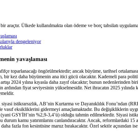
 bir araçtır. Ülkede kullanılmakta olan ödeme ve borç tahsilatı uygulama
vaşlaması
kılarıyla dengeleniyor
rluklar
yümenin yavaşlaması
çe toparlanacağı öngörülmektedir; ancak büyüme, tarihsel ortalamasının 
 bir kez daha büyümenin ana itici gücü olacaktır. Kademeli para politik
artışı 2024 yılına kıyasla daha zayıf olacaktır; bunun nedenlerinden bi
in ardından fiyat seviyesinin yükselmesidir. Net ihracatın 2025 yılınd
emeldir.
siyasi istikrarsızlık, AB’nin Kurtarma ve Dayanıklılık Fonu’ndan (RRF
ü ile vasıf eksikliklerini gidermeyi amaçlamaktadır. Bu değişikliklerin
o (yani GSYİH’nin %2,9-3,4’ü) olduğu tahmin edilmektedir. Siyasi isti
u durum kamu yatırımlarını canlandıracaktır. Ancak, reformlardaki 15
ha fazla fon kesintisine maruz bırakacaktır. Özel sektör açısından ise, 