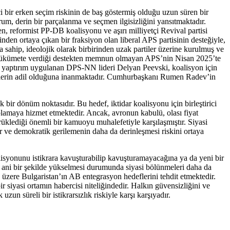
i bir erken seçim riskinin de baş göstermiş olduğu uzun süren bir
um, derin bir parçalanma ve seçmen ilgisizliğini yansıtmaktadır.
, reformist PP-DB koalisyonu ve aşırı milliyetçi Revival partisi
en ortaya çıkan bir fraksiyon olan liberal APS partisinin desteğiyle,
a sahip, ideolojik olarak birbirinden uzak partiler üzerine kurulmuş ve
n hükümete verdiği destekten memnun olmayan APS’nin Nisan 2025’te
dan yaptırım uygulanan DPS-NN lideri Delyan Peevski, koalisyon için
imlerin adil olduğuna inanmaktadır. Cumhurbaşkanı Rumen Radev’in
ir dönüm noktasıdır. Bu hedef, iktidar koalisyonu için birleştirici
lamaya hizmet etmektedir. Ancak, avronun kabulü, olası fiyat
üklediği önemli bir kamuoyu muhalefetiyle karşılaşmıştır. Siyasi
or ve demokratik gerilemenin daha da derinleşmesi riskini ortaya
syonunu istikrara kavuşturabilip kavuşturamayacağına ya da yeni bir
un ani bir şekilde yükselmesi durumunda siyasi bölünmeleri daha da
k üzere Bulgaristan’ın AB entegrasyon hedeflerini tehdit etmektedir.
ir siyasi ortamın habercisi niteliğindedir. Halkın güvensizliğini ve
un süreli bir istikrarsızlık riskiyle karşı karşıyadır.