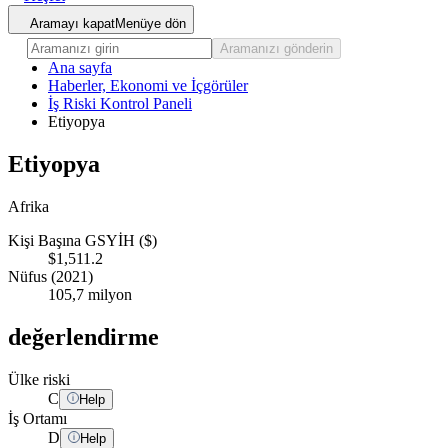
Aramayı kapat
Menüye dön
Aramanızı gönderin
Ana sayfa
Haberler, Ekonomi ve İçgörüler
İş Riski Kontrol Paneli
Etiyopya
Etiyopya
Afrika
Kişi Başına GSYİH ($)
$1,511.2
Nüfus (2021)
105,7 milyon
değerlendirme
Ülke riski
C
Help
İş Ortamı
D
Help