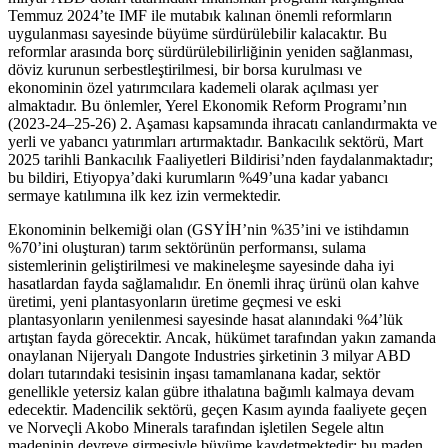
Temmuz 2024’te IMF ile mutabık kalınan önemli reformların
uygulanması sayesinde büyüme sürdürülebilir kalacaktır. Bu
reformlar arasında borç sürdürülebilirliğinin yeniden sağlanması,
döviz kurunun serbestleştirilmesi, bir borsa kurulması ve
ekonominin özel yatırımcılara kademeli olarak açılması yer
almaktadır. Bu önlemler, Yerel Ekonomik Reform Programı’nın
(2023-24–25-26) 2. Aşaması kapsamında ihracatı canlandırmakta ve
yerli ve yabancı yatırımları artırmaktadır. Bankacılık sektörü, Mart
2025 tarihli Bankacılık Faaliyetleri Bildirisi’nden faydalanmaktadır;
bu bildiri, Etiyopya’daki kurumların %49’una kadar yabancı
sermaye katılımına ilk kez izin vermektedir.
Ekonominin belkemiği olan (GSYİH’nin %35’ini ve istihdamın
%70’ini oluşturan) tarım sektörünün performansı, sulama
sistemlerinin geliştirilmesi ve makineleşme sayesinde daha iyi
hasatlardan fayda sağlamalıdır. En önemli ihraç ürünü olan kahve
üretimi, yeni plantasyonların üretime geçmesi ve eski
plantasyonların yenilenmesi sayesinde hasat alanındaki %4’lük
artıştan fayda görecektir. Ancak, hükümet tarafından yakın zamanda
onaylanan Nijeryalı Dangote Industries şirketinin 3 milyar ABD
doları tutarındaki tesisinin inşası tamamlanana kadar, sektör
genellikle yetersiz kalan gübre ithalatına bağımlı kalmaya devam
edecektir. Madencilik sektörü, geçen Kasım ayında faaliyete geçen
ve Norveçli Akobo Minerals tarafından işletilen Segele altın
madeninin devreye girmesiyle büyüme kaydetmektedir; bu maden,