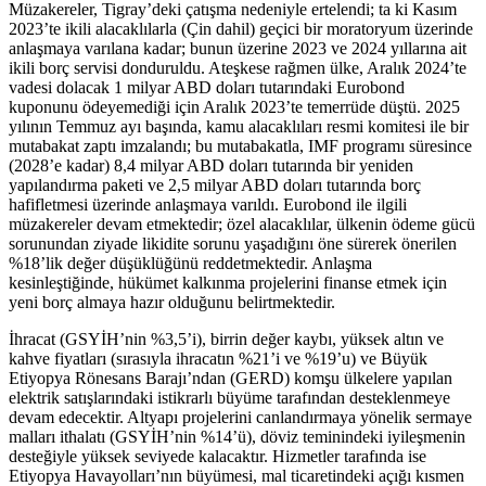
Müzakereler, Tigray’deki çatışma nedeniyle ertelendi; ta ki Kasım
2023’te ikili alacaklılarla (Çin dahil) geçici bir moratoryum üzerinde
anlaşmaya varılana kadar; bunun üzerine 2023 ve 2024 yıllarına ait
ikili borç servisi donduruldu. Ateşkese rağmen ülke, Aralık 2024’te
vadesi dolacak 1 milyar ABD doları tutarındaki Eurobond
kuponunu ödeyemediği için Aralık 2023’te temerrüde düştü. 2025
yılının Temmuz ayı başında, kamu alacaklıları resmi komitesi ile bir
mutabakat zaptı imzalandı; bu mutabakatla, IMF programı süresince
(2028’e kadar) 8,4 milyar ABD doları tutarında bir yeniden
yapılandırma paketi ve 2,5 milyar ABD doları tutarında borç
hafifletmesi üzerinde anlaşmaya varıldı. Eurobond ile ilgili
müzakereler devam etmektedir; özel alacaklılar, ülkenin ödeme gücü
sorunundan ziyade likidite sorunu yaşadığını öne sürerek önerilen
%18’lik değer düşüklüğünü reddetmektedir. Anlaşma
kesinleştiğinde, hükümet kalkınma projelerini finanse etmek için
yeni borç almaya hazır olduğunu belirtmektedir.
İhracat (GSYİH’nin %3,5’i), birrin değer kaybı, yüksek altın ve
kahve fiyatları (sırasıyla ihracatın %21’i ve %19’u) ve Büyük
Etiyopya Rönesans Barajı’ndan (GERD) komşu ülkelere yapılan
elektrik satışlarındaki istikrarlı büyüme tarafından desteklenmeye
devam edecektir. Altyapı projelerini canlandırmaya yönelik sermaye
malları ithalatı (GSYİH’nin %14’ü), döviz teminindeki iyileşmenin
desteğiyle yüksek seviyede kalacaktır. Hizmetler tarafında ise
Etiyopya Havayolları’nın büyümesi, mal ticaretindeki açığı kısmen