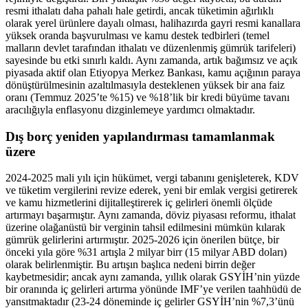
resmi ithalatı daha pahalı hale getirdi, ancak tüketimin ağırlıklı
olarak yerel ürünlere dayalı olması, halihazırda gayri resmi kanallara
yüksek oranda başvurulması ve kamu destek tedbirleri (temel
malların devlet tarafından ithalatı ve düzenlenmiş gümrük tarifeleri)
sayesinde bu etki sınırlı kaldı. Aynı zamanda, artık bağımsız ve açık
piyasada aktif olan Etiyopya Merkez Bankası, kamu açığının paraya
dönüştürülmesinin azaltılmasıyla desteklenen yüksek bir ana faiz
oranı (Temmuz 2025’te %15) ve %18’lik bir kredi büyüme tavanı
aracılığıyla enflasyonu dizginlemeye yardımcı olmaktadır.
Dış borç yeniden yapılandırması tamamlanmak
üzere
2024-2025 mali yılı için hükümet, vergi tabanını genişleterek, KDV
ve tüketim vergilerini revize ederek, yeni bir emlak vergisi getirerek
ve kamu hizmetlerini dijitalleştirerek iç gelirleri önemli ölçüde
artırmayı başarmıştır. Aynı zamanda, döviz piyasası reformu, ithalat
üzerine olağanüstü bir verginin tahsil edilmesini mümkün kılarak
gümrük gelirlerini artırmıştır. 2025-2026 için önerilen bütçe, bir
önceki yıla göre %31 artışla 2 milyar birr (15 milyar ABD doları)
olarak belirlenmiştir. Bu artışın başlıca nedeni birrin değer
kaybetmesidir; ancak aynı zamanda, yıllık olarak GSYİH’nin yüzde
bir oranında iç gelirleri artırma yönünde IMF’ye verilen taahhüdü de
yansıtmaktadır (23-24 döneminde iç gelirler GSYİH’nin %7,3’ünü