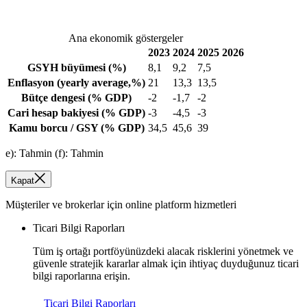
Ana ekonomik göstergeler
2023
2024
2025
2026
GSYH büyümesi
(%)
8,1
9,2
7,5
Enflasyon
(yearly average,%)
21
13,3
13,5
Bütçe dengesi
(% GDP)
-2
-1,7
-2
Cari hesap bakiyesi
(% GDP)
-3
-4,5
-3
Kamu borcu / GSY
(% GDP)
34,5
45,6
39
e): Tahmin (f): Tahmin
Kapat
Müşteriler ve brokerlar için online platform hizmetleri
Ticari Bilgi Raporları
Tüm iş ortağı portföyünüzdeki alacak risklerini yönetmek ve
güvenle stratejik kararlar almak için ihtiyaç duyduğunuz ticari
bilgi raporlarına erişin.
Ticari Bilgi Raporları