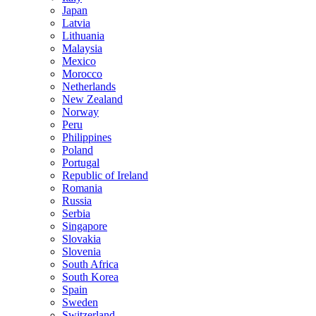
Japan
Latvia
Lithuania
Malaysia
Mexico
Morocco
Netherlands
New Zealand
Norway
Peru
Philippines
Poland
Portugal
Republic of Ireland
Romania
Russia
Serbia
Singapore
Slovakia
Slovenia
South Africa
South Korea
Spain
Sweden
Switzerland