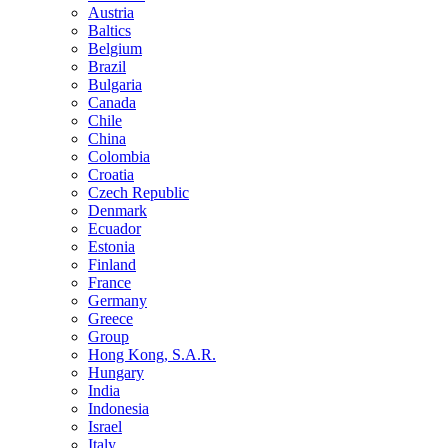
Austria
Baltics
Belgium
Brazil
Bulgaria
Canada
Chile
China
Colombia
Croatia
Czech Republic
Denmark
Ecuador
Estonia
Finland
France
Germany
Greece
Group
Hong Kong, S.A.R.
Hungary
India
Indonesia
Israel
Italy