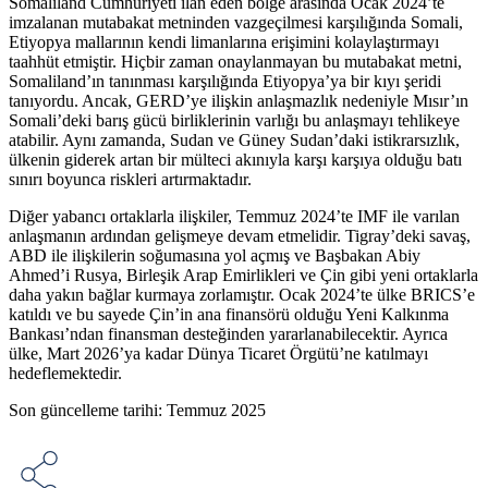
Somaliland Cumhuriyeti ilan eden bölge arasında Ocak 2024’te
imzalanan mutabakat metninden vazgeçilmesi karşılığında Somali,
Etiyopya mallarının kendi limanlarına erişimini kolaylaştırmayı
taahhüt etmiştir. Hiçbir zaman onaylanmayan bu mutabakat metni,
Somaliland’ın tanınması karşılığında Etiyopya’ya bir kıyı şeridi
tanıyordu. Ancak, GERD’ye ilişkin anlaşmazlık nedeniyle Mısır’ın
Somali’deki barış gücü birliklerinin varlığı bu anlaşmayı tehlikeye
atabilir. Aynı zamanda, Sudan ve Güney Sudan’daki istikrarsızlık,
ülkenin giderek artan bir mülteci akınıyla karşı karşıya olduğu batı
sınırı boyunca riskleri artırmaktadır.
Diğer yabancı ortaklarla ilişkiler, Temmuz 2024’te IMF ile varılan
anlaşmanın ardından gelişmeye devam etmelidir. Tigray’deki savaş,
ABD ile ilişkilerin soğumasına yol açmış ve Başbakan Abiy
Ahmed’i Rusya, Birleşik Arap Emirlikleri ve Çin gibi yeni ortaklarla
daha yakın bağlar kurmaya zorlamıştır. Ocak 2024’te ülke BRICS’e
katıldı ve bu sayede Çin’in ana finansörü olduğu Yeni Kalkınma
Bankası’ndan finansman desteğinden yararlanabilecektir. Ayrıca
ülke, Mart 2026’ya kadar Dünya Ticaret Örgütü’ne katılmayı
hedeflemektedir.
Son güncelleme tarihi: Temmuz 2025