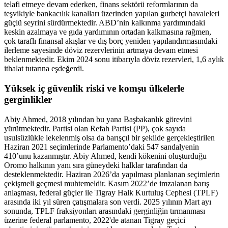
telafi etmeye devam ederken, finans sektörü reformlarının da
teşvikiyle bankacılık kanalları üzerinden yapılan gurbetçi havaleleri
güçlü seyrini sürdürmektedir. ABD’nin kalkınma yardımındaki
keskin azalmaya ve gıda yardımının ortadan kalkmasına rağmen,
çok taraflı finansal akışlar ve dış borç yeniden yapılandırmasındaki
ilerleme sayesinde döviz rezervlerinin artmaya devam etmesi
beklenmektedir. Ekim 2024 sonu itibarıyla döviz rezervleri, 1,6 aylık
ithalat tutarına eşdeğerdi.
Yüksek iç güvenlik riski ve komşu ülkelerle
gerginlikler
Abiy Ahmed, 2018 yılından bu yana Başbakanlık görevini
yürütmektedir. Partisi olan Refah Partisi (PP), çok sayıda
usulsüzlükle lekelenmiş olsa da barışçıl bir şekilde gerçekleştirilen
Haziran 2021 seçimlerinde Parlamento’daki 547 sandalyenin
410’unu kazanmıştır. Abiy Ahmed, kendi kökenini oluşturduğu
Oromo halkının yanı sıra güneydeki halklar tarafından da
desteklenmektedir. Haziran 2026’da yapılması planlanan seçimlerin
çekişmeli geçmesi muhtemeldir. Kasım 2022’de imzalanan barış
anlaşması, federal güçler ile Tigray Halk Kurtuluş Cephesi (TPLF)
arasında iki yıl süren çatışmalara son verdi. 2025 yılının Mart ayı
sonunda, TPLF fraksiyonları arasındaki gerginliğin tırmanması
üzerine federal parlamento, 2022'de atanan Tigray geçici