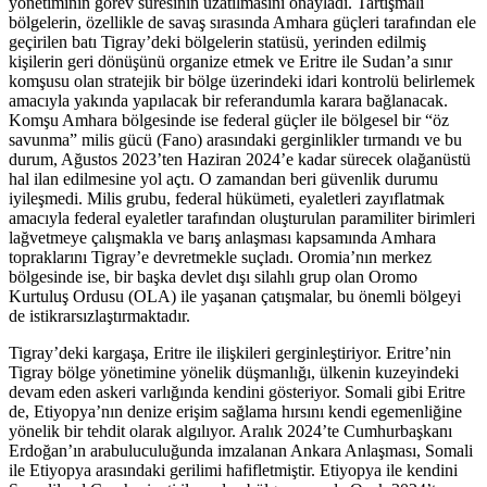
yönetiminin görev süresinin uzatılmasını onayladı. Tartışmalı
bölgelerin, özellikle de savaş sırasında Amhara güçleri tarafından ele
geçirilen batı Tigray’deki bölgelerin statüsü, yerinden edilmiş
kişilerin geri dönüşünü organize etmek ve Eritre ile Sudan’a sınır
komşusu olan stratejik bir bölge üzerindeki idari kontrolü belirlemek
amacıyla yakında yapılacak bir referandumla karara bağlanacak.
Komşu Amhara bölgesinde ise federal güçler ile bölgesel bir “öz
savunma” milis gücü (Fano) arasındaki gerginlikler tırmandı ve bu
durum, Ağustos 2023’ten Haziran 2024’e kadar sürecek olağanüstü
hal ilan edilmesine yol açtı. O zamandan beri güvenlik durumu
iyileşmedi. Milis grubu, federal hükümeti, eyaletleri zayıflatmak
amacıyla federal eyaletler tarafından oluşturulan paramiliter birimleri
lağvetmeye çalışmakla ve barış anlaşması kapsamında Amhara
topraklarını Tigray’e devretmekle suçladı. Oromia’nın merkez
bölgesinde ise, bir başka devlet dışı silahlı grup olan Oromo
Kurtuluş Ordusu (OLA) ile yaşanan çatışmalar, bu önemli bölgeyi
de istikrarsızlaştırmaktadır.
Tigray’deki kargaşa, Eritre ile ilişkileri gerginleştiriyor. Eritre’nin
Tigray bölge yönetimine yönelik düşmanlığı, ülkenin kuzeyindeki
devam eden askeri varlığında kendini gösteriyor. Somali gibi Eritre
de, Etiyopya’nın denize erişim sağlama hırsını kendi egemenliğine
yönelik bir tehdit olarak algılıyor. Aralık 2024’te Cumhurbaşkanı
Erdoğan’ın arabuluculuğunda imzalanan Ankara Anlaşması, Somali
ile Etiyopya arasındaki gerilimi hafifletmiştir. Etiyopya ile kendini