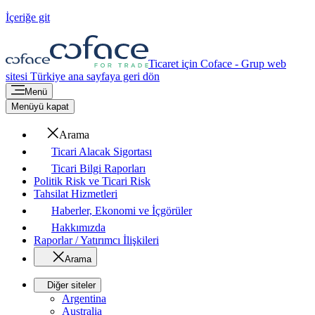
İçeriğe git
Ticaret için Coface - Grup web
sitesi
Türkiye
ana sayfaya geri dön
Menü
Menüyü kapat
Arama
Ticari Alacak Sigortası
Ticari Bilgi Raporları
Politik Risk ve Ticari Risk
Tahsilat Hizmetleri
Haberler, Ekonomi ve İçgörüler
Hakkımızda
Raporlar / Yatırımcı İlişkileri
Arama
Diğer siteler
Argentina
Australia