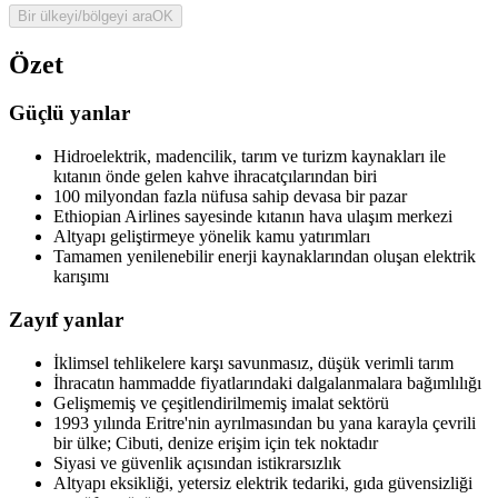
Bir ülkeyi/bölgeyi ara
OK
Özet
Güçlü yanlar
Hidroelektrik, madencilik, tarım ve turizm kaynakları ile
kıtanın önde gelen kahve ihracatçılarından biri
100 milyondan fazla nüfusa sahip devasa bir pazar
Ethiopian Airlines sayesinde kıtanın hava ulaşım merkezi
Altyapı geliştirmeye yönelik kamu yatırımları
Tamamen yenilenebilir enerji kaynaklarından oluşan elektrik
karışımı
Zayıf yanlar
İklimsel tehlikelere karşı savunmasız, düşük verimli tarım
İhracatın hammadde fiyatlarındaki dalgalanmalara bağımlılığı
Gelişmemiş ve çeşitlendirilmemiş imalat sektörü
1993 yılında Eritre'nin ayrılmasından bu yana karayla çevrili
bir ülke; Cibuti, denize erişim için tek noktadır
Siyasi ve güvenlik açısından istikrarsızlık
Altyapı eksikliği, yetersiz elektrik tedariki, gıda güvensizliği