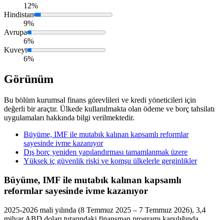
12%
Hindistan
9%
Avrupa
6%
Kuveyt
6%
Görünüm
Bu bölüm kurumsal finans görevlileri ve kredi yöneticileri için
değerli bir araçtır. Ülkede kullanılmakta olan ödeme ve borç tahsilatı
uygulamaları hakkında bilgi verilmektedir.
Büyüme, IMF ile mutabık kalınan kapsamlı reformlar
sayesinde ivme kazanıyor
Dış borç yeniden yapılandırması tamamlanmak üzere
Yüksek iç güvenlik riski ve komşu ülkelerle gerginlikler
Büyüme, IMF ile mutabık kalınan kapsamlı
reformlar sayesinde ivme kazanıyor
2025-2026 mali yılında (8 Temmuz 2025 – 7 Temmuz 2026), 3,4
milyar ABD doları tutarındaki finansman programı karşılığında