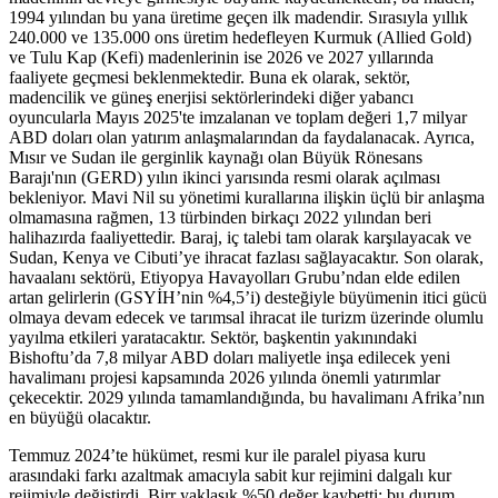
1994 yılından bu yana üretime geçen ilk madendir. Sırasıyla yıllık
240.000 ve 135.000 ons üretim hedefleyen Kurmuk (Allied Gold)
ve Tulu Kap (Kefi) madenlerinin ise 2026 ve 2027 yıllarında
faaliyete geçmesi beklenmektedir. Buna ek olarak, sektör,
madencilik ve güneş enerjisi sektörlerindeki diğer yabancı
oyuncularla Mayıs 2025'te imzalanan ve toplam değeri 1,7 milyar
ABD doları olan yatırım anlaşmalarından da faydalanacak. Ayrıca,
Mısır ve Sudan ile gerginlik kaynağı olan Büyük Rönesans
Barajı'nın (GERD) yılın ikinci yarısında resmi olarak açılması
bekleniyor. Mavi Nil su yönetimi kurallarına ilişkin üçlü bir anlaşma
olmamasına rağmen, 13 türbinden birkaçı 2022 yılından beri
halihazırda faaliyettedir. Baraj, iç talebi tam olarak karşılayacak ve
Sudan, Kenya ve Cibuti’ye ihracat fazlası sağlayacaktır. Son olarak,
havaalanı sektörü, Etiyopya Havayolları Grubu’ndan elde edilen
artan gelirlerin (GSYİH’nin %4,5’i) desteğiyle büyümenin itici gücü
olmaya devam edecek ve tarımsal ihracat ile turizm üzerinde olumlu
yayılma etkileri yaratacaktır. Sektör, başkentin yakınındaki
Bishoftu’da 7,8 milyar ABD doları maliyetle inşa edilecek yeni
havalimanı projesi kapsamında 2026 yılında önemli yatırımlar
çekecektir. 2029 yılında tamamlandığında, bu havalimanı Afrika’nın
en büyüğü olacaktır.
Temmuz 2024’te hükümet, resmi kur ile paralel piyasa kuru
arasındaki farkı azaltmak amacıyla sabit kur rejimini dalgalı kur
rejimiyle değiştirdi. Birr yaklaşık %50 değer kaybetti; bu durum