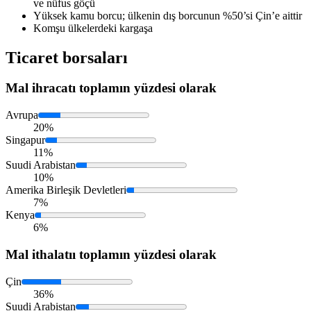
ve nüfus göçü
Yüksek kamu borcu; ülkenin dış borcunun %50’si Çin’e aittir
Komşu ülkelerdeki kargaşa
Ticaret borsaları
Mal ihracatı
toplamın yüzdesi olarak
Avrupa
20%
Singapur
11%
Suudi Arabistan
10%
Amerika Birleşik Devletleri
7%
Kenya
6%
Mal ithalatıı
toplamın yüzdesi olarak
Çin
36%
Suudi Arabistan