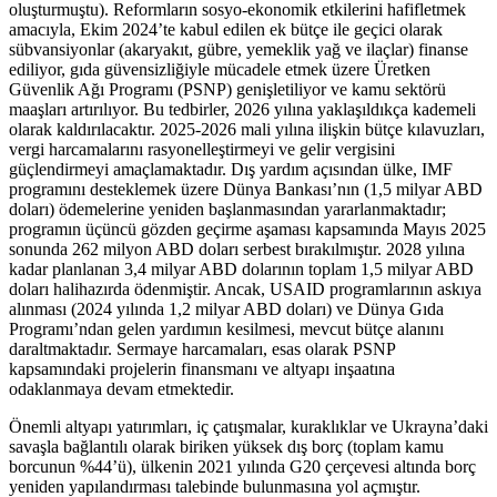
oluşturmuştu). Reformların sosyo-ekonomik etkilerini hafifletmek
amacıyla, Ekim 2024’te kabul edilen ek bütçe ile geçici olarak
sübvansiyonlar (akaryakıt, gübre, yemeklik yağ ve ilaçlar) finanse
ediliyor, gıda güvensizliğiyle mücadele etmek üzere Üretken
Güvenlik Ağı Programı (PSNP) genişletiliyor ve kamu sektörü
maaşları artırılıyor. Bu tedbirler, 2026 yılına yaklaşıldıkça kademeli
olarak kaldırılacaktır. 2025-2026 mali yılına ilişkin bütçe kılavuzları,
vergi harcamalarını rasyonelleştirmeyi ve gelir vergisini
güçlendirmeyi amaçlamaktadır. Dış yardım açısından ülke, IMF
programını desteklemek üzere Dünya Bankası’nın (1,5 milyar ABD
doları) ödemelerine yeniden başlanmasından yararlanmaktadır;
programın üçüncü gözden geçirme aşaması kapsamında Mayıs 2025
sonunda 262 milyon ABD doları serbest bırakılmıştır. 2028 yılına
kadar planlanan 3,4 milyar ABD dolarının toplam 1,5 milyar ABD
doları halihazırda ödenmiştir. Ancak, USAID programlarının askıya
alınması (2024 yılında 1,2 milyar ABD doları) ve Dünya Gıda
Programı’ndan gelen yardımın kesilmesi, mevcut bütçe alanını
daraltmaktadır. Sermaye harcamaları, esas olarak PSNP
kapsamındaki projelerin finansmanı ve altyapı inşaatına
odaklanmaya devam etmektedir.
Önemli altyapı yatırımları, iç çatışmalar, kuraklıklar ve Ukrayna’daki
savaşla bağlantılı olarak biriken yüksek dış borç (toplam kamu
borcunun %44’ü), ülkenin 2021 yılında G20 çerçevesi altında borç
yeniden yapılandırması talebinde bulunmasına yol açmıştır.