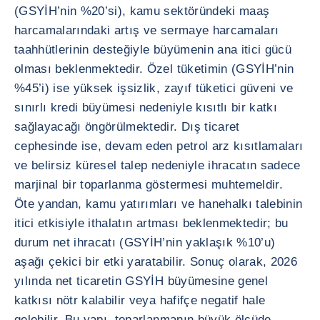
(GSYİH’nin %20’si), kamu sektöründeki maaş
harcamalarındaki artış ve sermaye harcamaları
taahhütlerinin desteğiyle büyümenin ana itici gücü
olması beklenmektedir. Özel tüketimin (GSYİH’nin
%45’i) ise yüksek işsizlik, zayıf tüketici güveni ve
sınırlı kredi büyümesi nedeniyle kısıtlı bir katkı
sağlayacağı öngörülmektedir. Dış ticaret
cephesinde ise, devam eden petrol arz kısıtlamaları
ve belirsiz küresel talep nedeniyle ihracatın sadece
marjinal bir toparlanma göstermesi muhtemeldir.
Öte yandan, kamu yatırımları ve hanehalkı talebinin
itici etkisiyle ithalatın artması beklenmektedir; bu
durum net ihracatı (GSYİH’nin yaklaşık %10’u)
aşağı çekici bir etki yaratabilir. Sonuç olarak, 2026
yılında net ticaretin GSYİH büyümesine genel
katkısı nötr kalabilir veya hafifçe negatif hale
gelebilir. Bu yapı, toparlanmanın büyük ölçüde