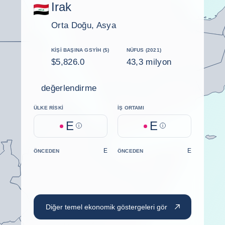
Irak
Orta Doğu, Asya
KIŞI BAŞINA GSYİH ($)
NÜFUS (2021)
$5,826.0
43,3 milyon
değerlendirme
ÜLKE RISKI
İŞ ORTAMI
E
E
Help
Help
E
E
ÖNCEDEN
ÖNCEDEN
Diğer temel ekonomik göstergeleri gör