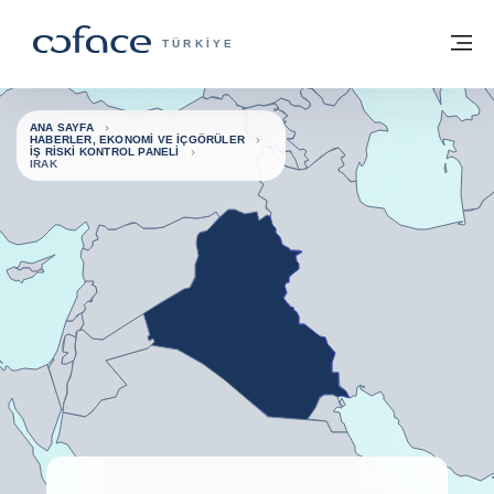
İçeriğe git
ana sayfaya geri dön
M
TICARET IÇIN COFACE - GRUP WEB SIT
TÜRKIYE
ANA SAYFA
HABERLER, EKONOMI VE İÇGÖRÜLER
İŞ RISKI KONTROL PANELI
IRAK