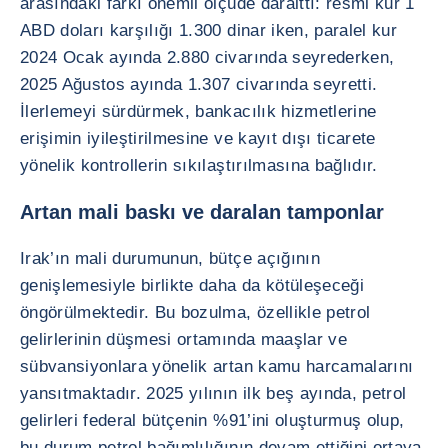
arasındaki farkı önemli ölçüde daralttı: resmi kur 1
ABD doları karşılığı 1.300 dinar iken, paralel kur
2024 Ocak ayında 2.880 civarında seyrederken,
2025 Ağustos ayında 1.307 civarında seyretti.
İlerlemeyi sürdürmek, bankacılık hizmetlerine
erişimin iyileştirilmesine ve kayıt dışı ticarete
yönelik kontrollerin sıkılaştırılmasına bağlıdır.
Artan mali baskı ve daralan tamponlar
Irak’ın mali durumunun, bütçe açığının
genişlemesiyle birlikte daha da kötüleşeceği
öngörülmektedir. Bu bozulma, özellikle petrol
gelirlerinin düşmesi ortamında maaşlar ve
sübvansiyonlara yönelik artan kamu harcamalarını
yansıtmaktadır. 2025 yılının ilk beş ayında, petrol
gelirleri federal bütçenin %91’ini oluşturmuş olup,
bu durum petrol bağımlılığının devam ettiğini ortaya