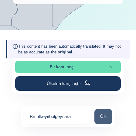
This content has been automatically translated. It may not
be as accurate as the
original
.
Bir konu seç
Sayfa bölümünü seç
Ülkeleri karşılaştır
Bir ülkeyi/bölgeyi 
OK
Bir ülkeyi/bölgeyi ara
0
suggestions