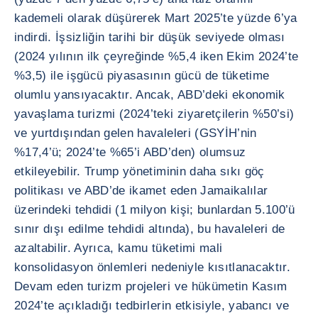
kademeli olarak düşürerek Mart 2025’te yüzde 6’ya
indirdi. İşsizliğin tarihi bir düşük seviyede olması
(2024 yılının ilk çeyreğinde %5,4 iken Ekim 2024’te
%3,5) ile işgücü piyasasının gücü de tüketime
olumlu yansıyacaktır. Ancak, ABD’deki ekonomik
yavaşlama turizmi (2024’teki ziyaretçilerin %50’si)
ve yurtdışından gelen havaleleri (GSYİH’nin
%17,4’ü; 2024’te %65’i ABD’den) olumsuz
etkileyebilir. Trump yönetiminin daha sıkı göç
politikası ve ABD’de ikamet eden Jamaikalılar
üzerindeki tehdidi (1 milyon kişi; bunlardan 5.100’ü
sınır dışı edilme tehdidi altında), bu havaleleri de
azaltabilir. Ayrıca, kamu tüketimi mali
konsolidasyon önlemleri nedeniyle kısıtlanacaktır.
Devam eden turizm projeleri ve hükümetin Kasım
2024’te açıkladığı tedbirlerin etkisiyle, yabancı ve