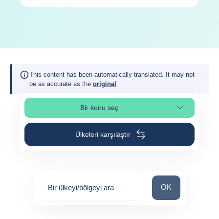
This content has been automatically translated. It may not
be as accurate as the
original
.
Bir konu seç
Sayfa bölümünü seç
Ülkeleri karşılaştır
Bir ülkeyi/bölgeyi 
OK
Bir ülkeyi/bölgeyi ara
0
suggestions