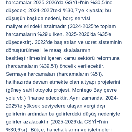
harcamalar 2025-2026'da GSYİH'nin %30,5'ine
düşecek; 2024-2025'teki %30,7'ye kıyasla; bu
düşüşün başlıca nedeni, borç servisi
maliyetlerindeki azalmadır (2024-2025'te toplam
harcamaların %29'u iken, 2025-2026'da %35'e
düşecektir). 2022’de başlatılan ve ücret sisteminin
dönüştürülmesi ile maaş skalalarının
basitleştirilmesini içeren kamu sektörü reformuna
(harcamaların %39,5’i) öncelik verilecektir.
Sermaye harcamaları (harcamaların %5’i),
halihazırda devam etmekte olan altyapı projelerini
(güney sahil otoyolu projesi, Montego Bay çevre
yolu vb.) finanse edecektir. Aynı zamanda, 2024-
2025'te yüksek seviyelere ulaşan vergi dışı
gelirlerin ardından bu gelirlerdeki düşüş nedeniyle
gelirler azalacaktır (2025-2026'da GSYİH'nin
%30,6'sı). Bütçe, hanehalklarını ve işletmeleri