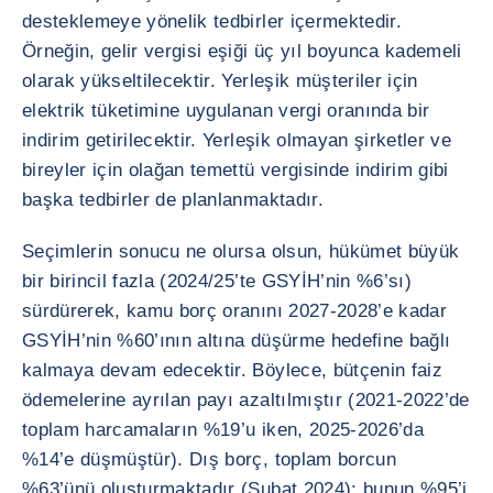
desteklemeye yönelik tedbirler içermektedir.
Örneğin, gelir vergisi eşiği üç yıl boyunca kademeli
olarak yükseltilecektir. Yerleşik müşteriler için
elektrik tüketimine uygulanan vergi oranında bir
indirim getirilecektir. Yerleşik olmayan şirketler ve
bireyler için olağan temettü vergisinde indirim gibi
başka tedbirler de planlanmaktadır.
Seçimlerin sonucu ne olursa olsun, hükümet büyük
bir birincil fazla (2024/25’te GSYİH’nin %6’sı)
sürdürerek, kamu borç oranını 2027-2028’e kadar
GSYİH’nin %60’ının altına düşürme hedefine bağlı
kalmaya devam edecektir. Böylece, bütçenin faiz
ödemelerine ayrılan payı azaltılmıştır (2021-2022’de
toplam harcamaların %19’u iken, 2025-2026’da
%14’e düşmüştür). Dış borç, toplam borcun
%63’ünü oluşturmaktadır (Şubat 2024); bunun %95’i