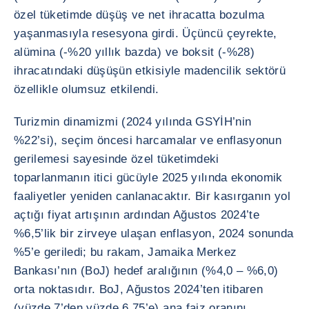
özel tüketimde düşüş ve net ihracatta bozulma
yaşanmasıyla resesyona girdi. Üçüncü çeyrekte,
alümina (-%20 yıllık bazda) ve boksit (-%28)
ihracatındaki düşüşün etkisiyle madencilik sektörü
özellikle olumsuz etkilendi.
Turizmin dinamizmi (2024 yılında GSYİH’nin
%22’si), seçim öncesi harcamalar ve enflasyonun
gerilemesi sayesinde özel tüketimdeki
toparlanmanın itici gücüyle 2025 yılında ekonomik
faaliyetler yeniden canlanacaktır. Bir kasırganın yol
açtığı fiyat artışının ardından Ağustos 2024’te
%6,5’lik bir zirveye ulaşan enflasyon, 2024 sonunda
%5’e geriledi; bu rakam, Jamaika Merkez
Bankası’nın (BoJ) hedef aralığının (%4,0 – %6,0)
orta noktasıdır. BoJ, Ağustos 2024’ten itibaren
(yüzde 7’den yüzde 6,75’e) ana faiz oranını