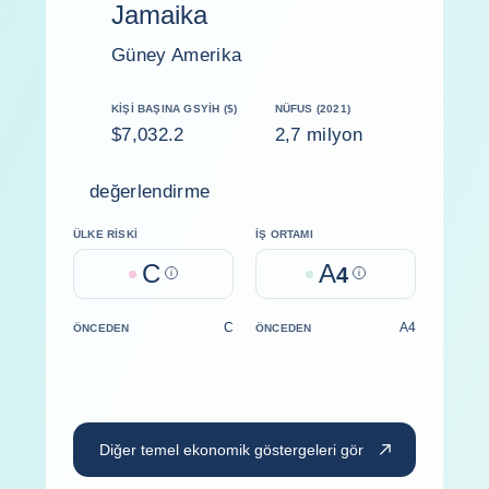
Jamaika
Güney Amerika
KIŞI BAŞINA GSYİH ($)
NÜFUS (2021)
$7,032.2
2,7 milyon
değerlendirme
ÜLKE RISKI
İŞ ORTAMI
C
A
Help
4
Help
C
A4
ÖNCEDEN
ÖNCEDEN
Diğer temel ekonomik göstergeleri gör