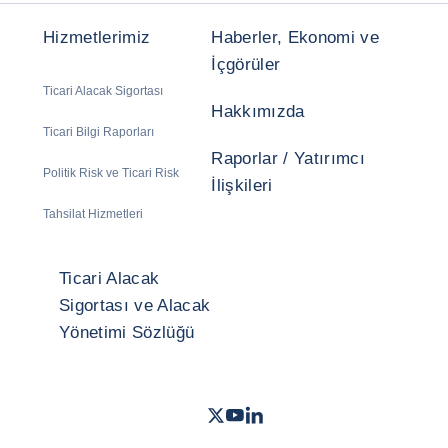
Hizmetlerimiz
Haberler, Ekonomi ve
İçgörüler
Ticari Alacak Sigortası
Hakkımızda
Ticari Bilgi Raporları
Raporlar / Yatırımcı
Politik Risk ve Ticari Risk
İlişkileri
Tahsilat Hizmetleri
Ticari Alacak
Sigortası ve Alacak
Yönetimi Sözlüğü
Twitter
Youtube
LinkedIn
- Coface
- Coface
- Coface