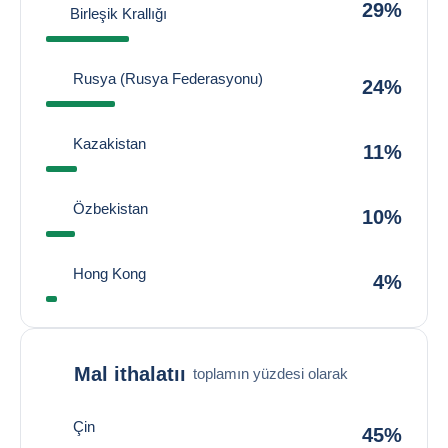
29%
Birleşik Krallığı
Rusya (Rusya Federasyonu)
24%
Kazakistan
11%
Özbekistan
10%
Hong Kong
4%
Mal ithalatıı
toplamın yüzdesi olarak
Çin
45%