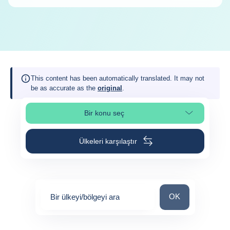
This content has been automatically translated. It may not
be as accurate as the
original
.
Bir konu seç
Sayfa bölümünü seç
Ülkeleri karşılaştır
Bir ülkeyi/bölgeyi 
OK
Bir ülkeyi/bölgeyi ara
0
suggestions