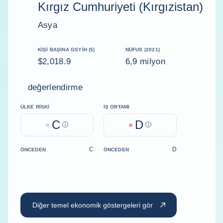
Kırgız Cumhuriyeti (Kırgızistan)
Asya
KIŞI BAŞINA GSYİH ($)
NÜFUS (2021)
$2,018.9
6,9 milyon
değerlendirme
ÜLKE RISKI
İŞ ORTAMI
C
D
Help
Help
C
D
ÖNCEDEN
ÖNCEDEN
Diğer temel ekonomik göstergeleri gör