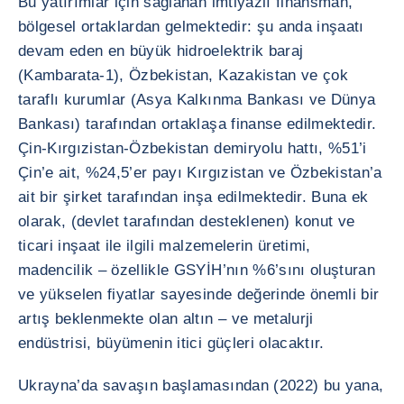
Bu yatırımlar için sağlanan imtiyazlı finansman,
bölgesel ortaklardan gelmektedir: şu anda inşaatı
devam eden en büyük hidroelektrik baraj
(Kambarata-1), Özbekistan, Kazakistan ve çok
taraflı kurumlar (Asya Kalkınma Bankası ve Dünya
Bankası) tarafından ortaklaşa finanse edilmektedir.
Çin-Kırgızistan-Özbekistan demiryolu hattı, %51’i
Çin’e ait, %24,5’er payı Kırgızistan ve Özbekistan’a
ait bir şirket tarafından inşa edilmektedir. Buna ek
olarak, (devlet tarafından desteklenen) konut ve
ticari inşaat ile ilgili malzemelerin üretimi,
madencilik – özellikle GSYİH’nın %6’sını oluşturan
ve yükselen fiyatlar sayesinde değerinde önemli bir
artış beklenmekte olan altın – ve metalurji
endüstrisi, büyümenin itici güçleri olacaktır.
Ukrayna’da savaşın başlamasından (2022) bu yana,