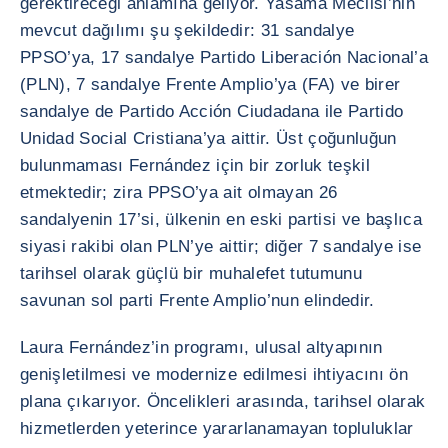
gerektireceği anlamına geliyor. Yasama Meclisi’nin
mevcut dağılımı şu şekildedir: 31 sandalye
PPSO’ya, 17 sandalye Partido Liberación Nacional’a
(PLN), 7 sandalye Frente Amplio’ya (FA) ve birer
sandalye de Partido Acción Ciudadana ile Partido
Unidad Social Cristiana’ya aittir. Üst çoğunluğun
bulunmaması Fernández için bir zorluk teşkil
etmektedir; zira PPSO’ya ait olmayan 26
sandalyenin 17’si, ülkenin en eski partisi ve başlıca
siyasi rakibi olan PLN’ye aittir; diğer 7 sandalye ise
tarihsel olarak güçlü bir muhalefet tutumunu
savunan sol parti Frente Amplio’nun elindedir.
Laura Fernández’in programı, ulusal altyapının
genişletilmesi ve modernize edilmesi ihtiyacını ön
plana çıkarıyor. Öncelikleri arasında, tarihsel olarak
hizmetlerden yeterince yararlanamayan topluluklar