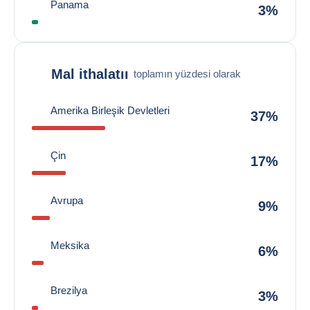
Panama
3%
Mal ithalatıı
toplamın yüzdesi olarak
Amerika Birleşik Devletleri
37%
Çin
17%
Avrupa
9%
Meksika
6%
Brezilya
3%