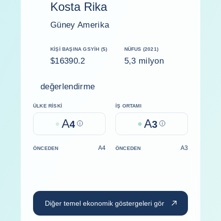
Kosta Rika
Güney Amerika
KIŞI BAŞINA GSYİH ($)
NÜFUS (2021)
$16390.2
5,3 milyon
değerlendirme
ÜLKE RISKI
İŞ ORTAMI
A
A
4
Help
3
Help
A4
A3
ÖNCEDEN
ÖNCEDEN
Diğer temel ekonomik göstergeleri gör