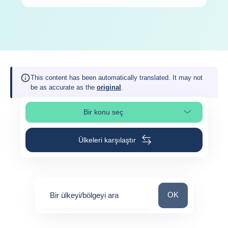
This content has been automatically translated. It may not
be as accurate as the
original
.
Bir konu seç
Sayfa bölümünü seç
Ülkeleri karşılaştır
Bir ülkeyi/bölgeyi 
OK
Bir ülkeyi/bölgeyi ara
0
suggestions