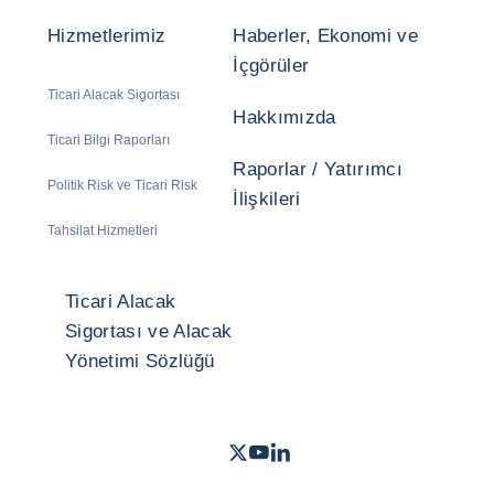
Hizmetlerimiz
Haberler, Ekonomi ve
İçgörüler
Ticari Alacak Sigortası
Hakkımızda
Ticari Bilgi Raporları
Raporlar / Yatırımcı
Politik Risk ve Ticari Risk
İlişkileri
Tahsilat Hizmetleri
Ticari Alacak
Sigortası ve Alacak
Yönetimi Sözlüğü
Twitter
Youtube
LinkedIn
- Coface
- Coface
- Coface