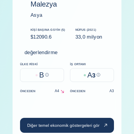
Malezya
Asya
KIŞI BAŞINA GSYİH ($)
NÜFUS (2021)
$12090.6
33,0 milyon
değerlendirme
ÜLKE RISKI
İŞ ORTAMI
B
A
Help
3
Help
A4
A3
ÖNCEDEN
ÖNCEDEN
decrease
Diğer temel ekonomik göstergeleri gör