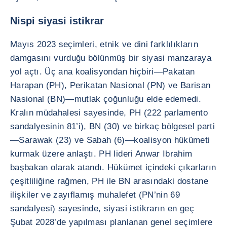
Nispi siyasi istikrar
Mayıs 2023 seçimleri, etnik ve dini farklılıkların
damgasını vurduğu bölünmüş bir siyasi manzaraya
yol açtı. Üç ana koalisyondan hiçbiri—Pakatan
Harapan (PH), Perikatan Nasional (PN) ve Barisan
Nasional (BN)—mutlak çoğunluğu elde edemedi.
Kralın müdahalesi sayesinde, PH (222 parlamento
sandalyesinin 81’i), BN (30) ve birkaç bölgesel parti
—Sarawak (23) ve Sabah (6)—koalisyon hükümeti
kurmak üzere anlaştı. PH lideri Anwar Ibrahim
başbakan olarak atandı. Hükümet içindeki çıkarların
çeşitliliğine rağmen, PH ile BN arasındaki dostane
ilişkiler ve zayıflamış muhalefet (PN’nin 69
sandalyesi) sayesinde, siyasi istikrarın en geç
Şubat 2028’de yapılması planlanan genel seçimlere