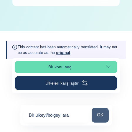
This content has been automatically translated. It may not
be as accurate as the
original
.
Bir konu seç
Sayfa bölümünü seç
Ülkeleri karşılaştır
Bir ülkeyi/bölgeyi 
OK
Bir ülkeyi/bölgeyi ara
0
suggestions