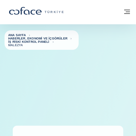
İçeriğe git
ana sayfaya geri dön
M
TICARET IÇIN COFACE - GRUP WEB SIT
TÜRKIYE
ANA SAYFA
HABERLER, EKONOMI VE İÇGÖRÜLER
İŞ RISKI KONTROL PANELI
MALEZYA