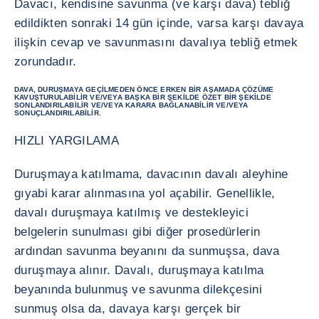
Davacı, kendisine savunma (ve karşı dava) tebliğ
edildikten sonraki 14 gün içinde, varsa karşı davaya
ilişkin cevap ve savunmasını davalıya tebliğ etmek
zorundadır.
DAVA, DURUŞMAYA GEÇILMEDEN ÖNCE ERKEN BIR AŞAMADA ÇÖZÜME
KAVUŞTURULABILIR VE/VEYA BAŞKA BIR ŞEKILDE ÖZET BIR ŞEKILDE
SONLANDIRILABILIR VE/VEYA KARARA BAĞLANABILIR VE/VEYA
SONUÇLANDIRILABILIR.
HIZLI YARGILAMA
Duruşmaya katılmama, davacının davalı aleyhine
gıyabi karar alınmasına yol açabilir. Genellikle,
davalı duruşmaya katılmış ve destekleyici
belgelerin sunulması gibi diğer prosedürlerin
ardından savunma beyanını da sunmuşsa, dava
duruşmaya alınır. Davalı, duruşmaya katılma
beyanında bulunmuş ve savunma dilekçesini
sunmuş olsa da, davaya karşı gerçek bir