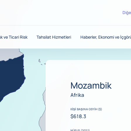
Diğe
sk ve Ticari Risk
Tahsilat Hizmetleri
Haberler, Ekonomi ve İçgör
Mozambik
Afrika
KIŞI BAŞINA GSYİH ($)
$618.3
NÜFUS (2021)