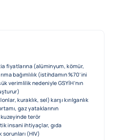
tia fiyatlarına (alüminyum, kömür,
rıma bağımlılık (istihdamın %70’ini
ük verimlilik nedeniyle GSYİH’nın
uşturur)
lonlar, kuraklık, sel) karşı kırılganlık
 ortamı, gaz yataklarının
 kuzeyinde terör
tik insani ihtiyaçlar, gıda
k sorunları (HIV)