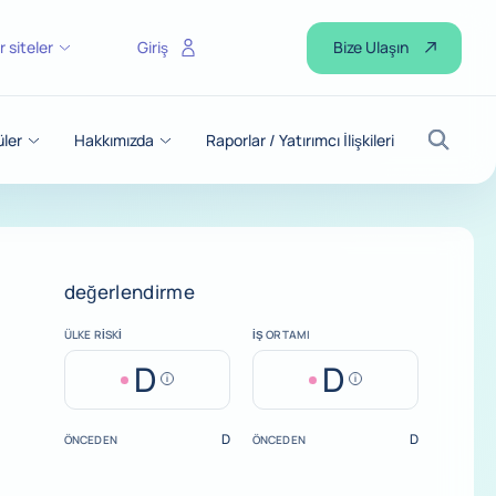
Bize Ulaşın
r siteler
Giriş
üler
Hakkımızda
Raporlar / Yatırımcı İlişkileri
Arama
değerlendirme
ÜLKE RISKI
İŞ ORTAMI
D
D
Help
Help
D
D
ÖNCEDEN
ÖNCEDEN