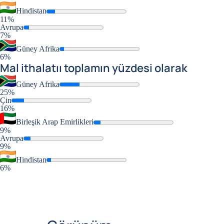
Hindistan
11%
Avrupa
7%
Güney Afrika
6%
Mal ithalatıı
toplamın yüzdesi olarak
Güney Afrika
25%
Çin
16%
Birleşik Arap Emirlikleri
9%
Avrupa
9%
Hindistan
6%