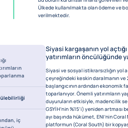
Ülkede kullanılmakta olan ödeme ve bor
verilmektedir.
Siyasi kargaşanın yol açtığ
yatırımların öncülüğünde y
ığı
ırımların
Siyasi ve sosyal istikrarsızlığın yol
toparlanma
çeyreğindeki keskin daralmanın ve 20
başlangıcının ardından ekonomik fa
toparlanıyor. Önemli yatırımların ya
lebilirliği
duyuruların etkisiyle, madencilik s
GSYİH’nin %15’i) yeniden artması b
ayı başında hükümet, ENI’nin Coral
ından, iç
platformun (Coral South) bir kopyası
 önünü