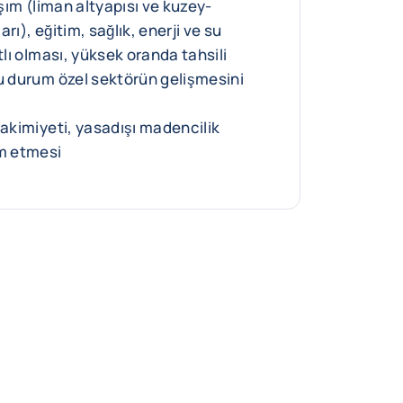
aşım (liman altyapısı ve kuzey-
rı), eğitim, sağlık, enerji ve su
tlı olması, yüksek oranda tahsili
bu durum özel sektörün gelişmesini
hakimiyeti, yasadışı madencilik
am etmesi