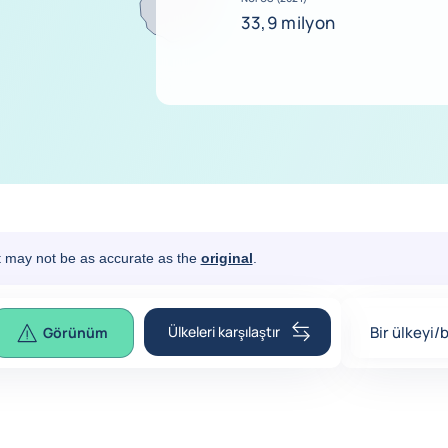
33,9 milyon
It may not be as accurate as the
original
.
Ülkeleri karşılaştır
Bir ülkeyi/
Görünüm
0
suggestio