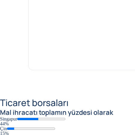
Ticaret borsaları
Mal ihracatı
toplamın yüzdesi olarak
Singapur
44%
Çin
15%