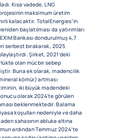
yladı. Kısa vadede, LNG
 projesinin maksimum üretim
rlı kalacaktır. TotalEnergies’in
eniden başlatılması da yatırımları
D EXIM Bankası dondurulmuş 4,7
eri serbest bırakarak, 2025
aylaştırdı. Şirket, 2021’deki
ürlükte olan mücbir sebep
iştir. Buna ek olarak, madencilik
, mineral kömür) artması
etiminin, iki büyük madendeki
r sonucu olarak 2024'te görülen
anması beklenmektedir. Balama
iyasa koşulları nedeniyle ve daha
maden sahasının abluka altına
rumun ardından Temmuz 2024’te
ı sonuna kadar üretime yeniden