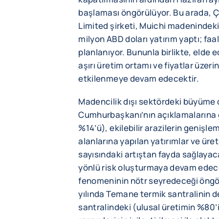
başlaması öngörülüyor. Bu arada, 
Limited şirketi, Muichi madenindeki 
milyon ABD doları yatırım yaptı; faa
planlanıyor. Bununla birlikte, elde e
aşırı üretim ortamı ve fiyatlar üzer
etkilenmeye devam edecektir.
Madencilik dışı sektördeki büyüme d
Cumhurbaşkanı’nın açıklamalarına g
%14’ü), ekilebilir arazilerin genişle
alanlarına yapılan yatırımlar ve üre
sayısındaki artıştan fayda sağlayacak
yönlü risk oluşturmaya devam edec
fenomeninin nötr seyredeceği öngör
yılında Temane termik santralinin 
santralindeki (ulusal üretimin %80’i