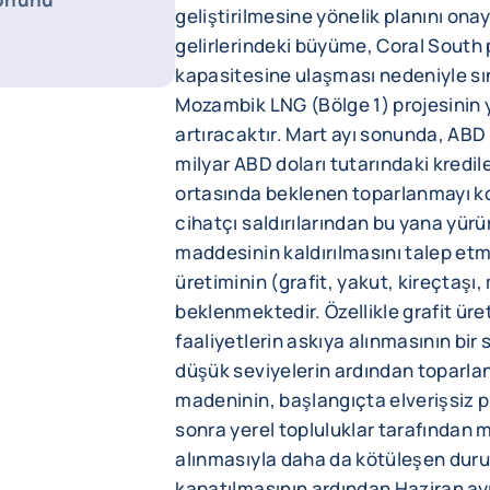
geliştirilmesine yönelik planını ona
gelirlerindeki büyüme, Coral South
kapasitesine ulaşması nedeniyle sını
Mozambik LNG (Bölge 1) projesinin y
artıracaktır. Mart ayı sonunda, AB
milyar ABD doları tutarındaki kredil
ortasında beklenen toparlanmayı kol
cihatçı saldırılarından bu yana yür
maddesinin kaldırılmasını talep etm
üretiminin (grafit, yakut, kireçtaşı
beklenmektedir. Özellikle grafit ür
faaliyetlerin askıya alınmasının bi
düşük seviyelerin ardından toparl
madeninin, başlangıçta elverişsiz p
sonra yerel topluluklar tarafından 
alınmasıyla daha da kötüleşen du
kapatılmasının ardından Haziran ay