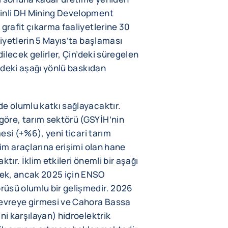
Çinli DH Mining Development
grafit çıkarma faaliyetlerine 30
liyetlerin 5 Mayıs’ta başlaması
dilecek gelirler, Çin’deki süregelen
indeki aşağı yönlü baskıdan
e olumlu katkı sağlayacaktır.
öre, tarım sektörü (GSYİH’nin
mesi (+%6), yeni ticari tarım
tim araçlarına erişimi olan hane
tır. İklim etkileri önemli bir aşağı
ek, ancak 2025 için ENSO
üsü olumlu bir gelişmedir. 2026
devreye girmesi ve Cahora Bassa
ni karşılayan) hidroelektrik