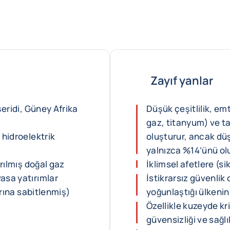
Zayıf yanlar
şeridi, Güney Afrika
Düşük çeşitlilik, em
gaz, titanyum) ve ta
 hidroelektrik
oluşturur, ancak düş
yalnızca %14’ünü ol
ırılmış doğal gaz
İklimsel afetlere (sik
asa yatırımlar
İstikrarsız güvenlik
arına sabitlenmiş)
yoğunlaştığı ülkenin
Özellikle kuzeyde kri
güvensizliği ve sağlı