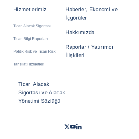
Hizmetlerimiz
Haberler, Ekonomi ve
İçgörüler
Ticari Alacak Sigortası
Hakkımızda
Ticari Bilgi Raporları
Raporlar / Yatırımcı
Politik Risk ve Ticari Risk
İlişkileri
Tahsilat Hizmetleri
Ticari Alacak
Sigortası ve Alacak
Yönetimi Sözlüğü
Twitter
Youtube
LinkedIn
- Coface
- Coface
- Coface