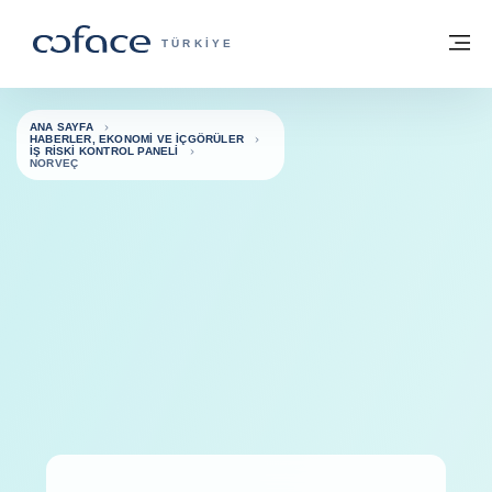
İçeriğe git
ana sayfaya geri dön
M
TICARET IÇIN COFACE - GRUP WEB SIT
TÜRKIYE
ANA SAYFA
HABERLER, EKONOMI VE İÇGÖRÜLER
İŞ RISKI KONTROL PANELI
NORVEÇ