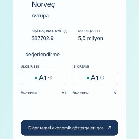
Norveç
Avrupa
KIŞI BAŞINA GSYİH ($)
NÜFUS (2021)
$87702.9
5,5 milyon
değerlendirme
ÜLKE RISKI
İŞ ORTAMI
A
A
1
Help
1
Help
A1
A1
ÖNCEDEN
ÖNCEDEN
Diğer temel ekonomik göstergeleri gör