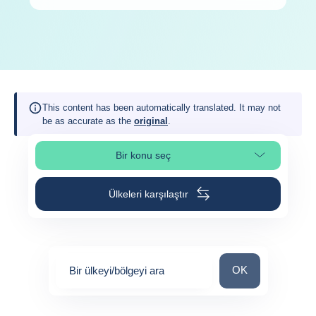
This content has been automatically translated. It may not
be as accurate as the
original
.
Bir konu seç
Sayfa bölümünü seç
Ülkeleri karşılaştır
Bir ülkeyi/bölgeyi 
OK
Bir ülkeyi/bölgeyi ara
0
suggestions