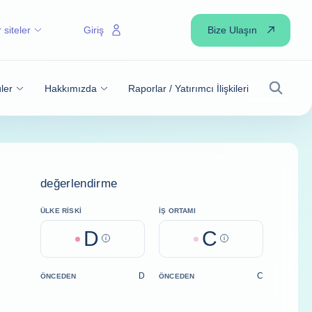
Bize Ulaşın
 siteler
Giriş
ler
Hakkımızda
Raporlar / Yatırımcı İlişkileri
Arama
değerlendirme
ÜLKE RISKI
İŞ ORTAMI
D
C
Help
Help
D
C
ÖNCEDEN
ÖNCEDEN