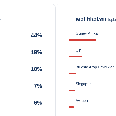
Mal ithalatıı
k
topl
Güney Afrika
44%
Çin
19%
Birleşik Arap Emirlikleri
10%
Singapur
7%
Avrupa
6%