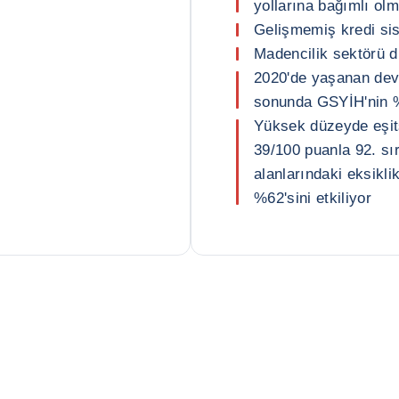
yollarına bağımlı o
Gelişmemiş kredi sist
Madencilik sektörü d
2020'de yaşanan devl
sonunda GSYİH'nin 
Yüksek düzeyde eşits
39/100 puanla 92. sır
alanlarındaki eksikli
%62'sini etkiliyor