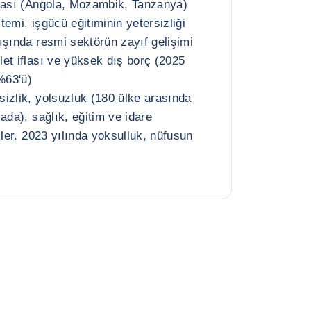
lması (Angola, Mozambik, Tanzanya)
emi, işgücü eğitiminin yetersizliği
ışında resmi sektörün zayıf gelişimi
et iflası ve yüksek dış borç (2025
%63'ü)
izlik, yolsuzluk (180 ülke arasında
ada), sağlık, eğitim ve idare
kler. 2023 yılında yoksulluk, nüfusun