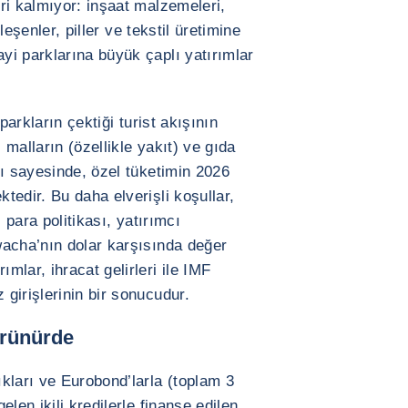
ri kalmıyor: inşaat malzemeleri,
ileşenler, piller ve tekstil üretimine
i parklarına büyük çaplı yatırımlar
parkların çektiği turist akışının
malların (özellikle yakıt) ve gıda
sı sayesinde, özel tüketimin 2026
tedir. Bu daha elverişli koşullar,
 para politikası, yatırımcı
wacha’nın dolar karşısında değer
lar, ihracat gelirleri ile IMF
girişlerinin bir sonucudur.
örünürde
kları ve Eurobond’larla (toplam 3
len ikili kredilerle finanse edilen