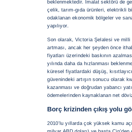
beklenmektedir. İmalat sektörü de ge
çelik, tarım-gıda ürünleri, elektrikli b
odaklanan ekonomik bölgeler ve sanay
yapılıyor.
Son olarak, Victoria Şelalesi ve milli 
artması, ancak her şeyden önce ithal 
fiyatları üzerindeki baskının azalma
yılında daha da hızlanması beklenmek
küresel fiyatlardaki düşüş, kısıtlayıcı
güvenindeki artışın sonucu olarak k
kazanması ve doğrudan yabancı yatırım
ödemelerinden kaynaklanan net döviz 
Borç krizinden çıkış yolu g
2010’lu yıllarda çok yüksek kamu açı
milyar ABD doları) ve başta Çin’den ge