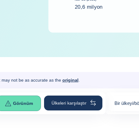
20,6 milyon
It may not be as accurate as the
original
.
Ülkeleri karşılaştır
Bir ülkeyi/b
Görünüm
0
suggestion