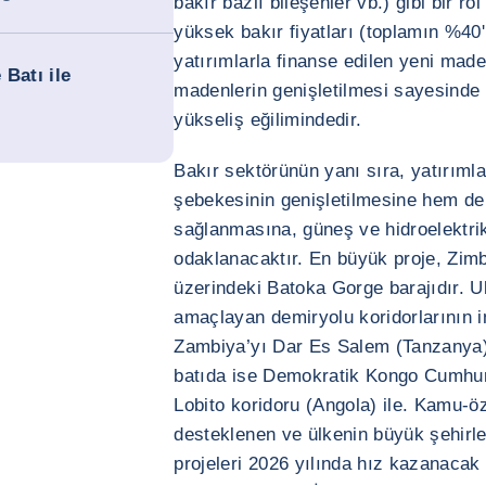
bakır bazlı bileşenler vb.) gibi bir ro
yüksek bakır fiyatları (toplamın %40
yatırımlarla finanse edilen yeni mad
Batı ile
madenlerin genişletilmesi sayesinde 
yükseliş eğilimindedir.
Bakır sektörünün yanı sıra, yatırımla
şebekesinin genişletilmesine hem de
sağlanmasına, güneş ve hidroelektrik 
odaklanacaktır. En büyük proje, Zim
üzerindeki Batoka Gorge barajıdır. U
amaçlayan demiryolu koridorlarının i
Zambiya’yı Dar Es Salem (Tanzanya)
batıda ise Demokratik Kongo Cumhur
Lobito koridoru (Angola) ile. Kamu-öze
desteklenen ve ülkenin büyük şehirler
projeleri 2026 yılında hız kazanacak