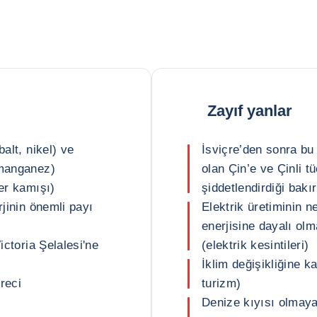
Zayıf yanlar
alt, nikel) ve
İsviçre’den sonra bu 
 manganez)
olan Çin’e ve Çinli t
ker kamışı)
şiddetlendirdiği bakır
rjinin önemli payı
Elektrik üretiminin 
enerjisine dayalı ol
ictoria Şelalesi'ne
(elektrik kesintileri)
İklim değişikliğine ka
reci
turizm)
Denize kıyısı olmay