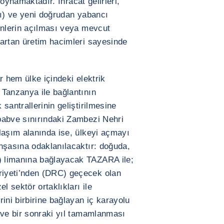
l oynamaktadır. İhracat gelirleri,
'ı) ve yeni doğrudan yabancı
enlerin açılması veya mevcut
artan üretim hacimleri sayesinde
r hem ülke içindeki elektrik
 Tanzanya ile bağlantının
santrallerinin geliştirilmesine
babve sınırındaki Zambezi Nehri
laşım alanında ise, ülkeyi açmayı
nşasına odaklanılacaktır: doğuda,
 limanına bağlayacak TAZARA ile;
iyeti’nden (DRC) geçecek olan
l sektör ortaklıkları ile
ini birbirine bağlayan iç karayolu
 ve bir sonraki yıl tamamlanması