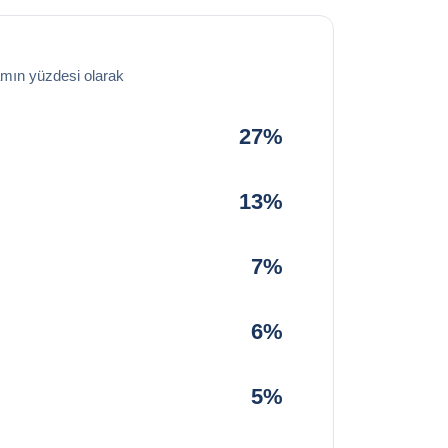
amın yüzdesi olarak
27%
13%
7%
6%
5%