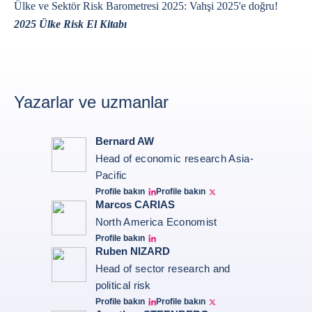
Ülke ve Sektör Risk Barometresi 2025: Vahşi 2025'e doğru!
2025 Ülke Risk El Kitabı
Yazarlar ve uzmanlar
Bernard AW
Head of economic research Asia-
Pacific
Profile bakın
Profile bakın
Bernard Aw Linkedin
Bernard Aw Twitter
Marcos CARIAS
North America Economist
Profile bakın
Marcos Carias Linkedin
Ruben NIZARD
Head of sector research and
political risk
Profile bakın
Profile bakın
Ruben Nizard linkedin
Ruben Nizard twitter