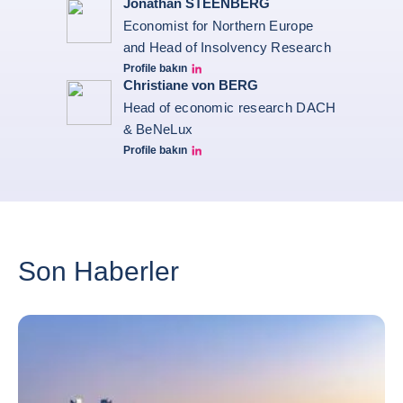
Jonathan STEENBERG
Economist for Northern Europe
and Head of Insolvency Research
Profile bakın
Jonathan Steenberg linkedin
Christiane von BERG
Head of economic research DACH
& BeNeLux
Profile bakın
Christiane von berg linkedin
Son Haberler