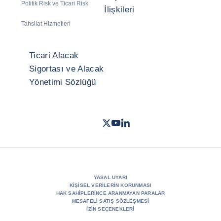
Politik Risk ve Ticari Risk
İlişkileri
Tahsilat Hizmetleri
Ticari Alacak
Sigortası ve Alacak
Yönetimi Sözlüğü
Twitter
Youtube
LinkedIn
- Coface
- Coface
- Coface
YASAL UYARI
KIŞISEL VERILERIN KORUNMASI
HAK SAHIPLERINCE ARANMAYAN PARALAR
MESAFELI SATIŞ SÖZLEŞMESI
İZIN SEÇENEKLERI