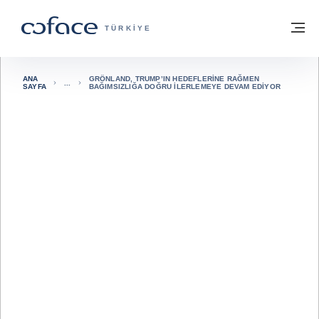
İçeriğe git
ana sayfaya geri dön
M
TICARET IÇIN COFACE - GRUP WEB SIT
TÜRKIYE
ANA
GRÖNLAND, TRUMP’IN HEDEFLERINE RAĞMEN
SAYFA
BAĞIMSIZLIĞA DOĞRU İLERLEMEYE DEVAM EDIYOR