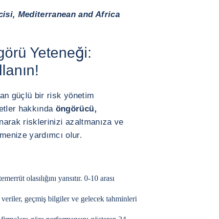
icisi, Mediterranean and Africa
görü Yeteneği:
lanın!
yan güçlü bir risk yönetim
ketler hakkında
öngörücü,
unarak risklerinizi azaltmanıza ve
rmenize yardımcı olur.
merrüt olasılığını yansıtır. 0-10 arası
eriler, geçmiş bilgiler ve gelecek tahminleri