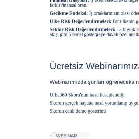
Finansal Rasyolar:
Şirketin sektördeki diğer
farklı finansal oran.
Gecikme Endeksi:
İş ortaklarınızın olası öd
Ülke Risk Değerlendirmeleri:
Bir ülkenin ge
Sektör Risk Değerlendirmeleri:
13 büyük sek
akışı gibi 5 temel göstergeye dayalı özel analiz
Ücretsiz Webinarımıza
Webinarımızda şunları öğreneceksin
Urba360 Skoru'nun nasıl hesaplandığı
Skorun gerçek hayatta nasıl yorumlanıp uygu
Skorun canlı demo gösterimi