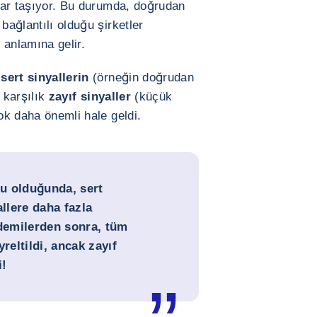
klar taşıyor. Bu durumda, doğrudan
bağlantılı olduğu şirketler
i anlamına gelir.
,
sert sinyallerin
(örneğin doğrudan
a karşılık
zayıf sinyaller
(küçük
çok daha önemli hale geldi.
u olduğunda, sert
allere
daha fazla
demilerden sonra, tüm
reltildi, ancak zayıf
i!