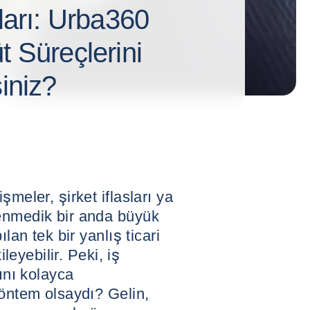
rları: Urba360
t Süreçlerini
siniz?
şmeler, şirket iflasları ya
enmedik bir anda büyük
lan tek bir yanlış ticari
ileyebilir. Peki, iş
ğını kolayca
yöntem olsaydı? Gelin,