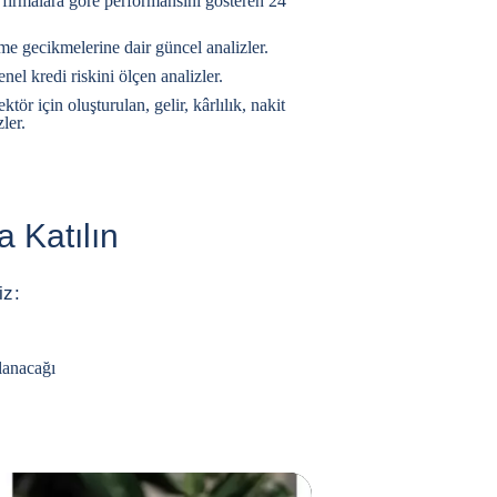
 firmalara göre performansını gösteren 24
eme gecikmelerine dair güncel analizler.
nel kredi riskini ölçen analizler.
tör için oluşturulan, gelir, kârlılık, nakit
ler.
 Katılın
iz:
lanacağı