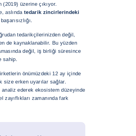
n (2019) üzerine çıkıyor.
e, aslında
tedarik zincirlerindeki
 başarısızlığı.
ğrudan tedarikçilerinizden değil,
den de kaynaklanabilir. Bu yüzden
amasında değil, iş birliği süresince
e sahip.
rketlerin önümüzdeki 12 ay içinde
 size erken uyarılar sağlar.
 de analiz ederek ekosistem düzeyinde
el zayıflıkları zamanında fark