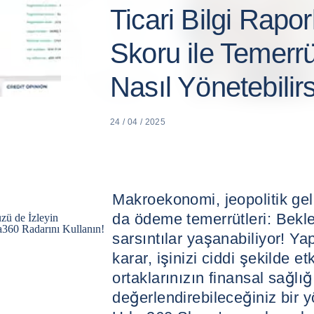
Ticari Bilgi Rapo
Skoru ile Temerrü
Nasıl Yönetebilir
24 / 04 / 2025
Makroekonomi, jeopolitik geli
da ödeme temerrütleri: Bekl
üzü de İzleyin
a360 Radarını Kullanın!
sarsıntılar yaşanabiliyor! Yapı
karar, işinizi ciddi şekilde etk
ortaklarınızın finansal sağlı
değerlendirebileceğiniz bir 