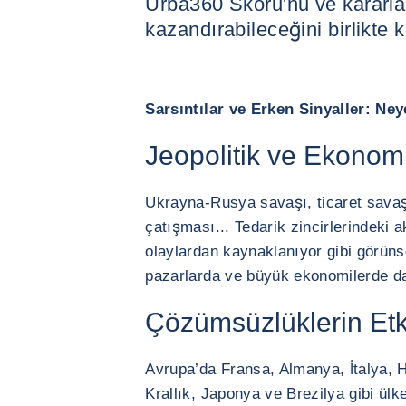
Urba360 Skoru'nu ve kararla
kazandırabileceğini birlikte 
Sarsıntılar ve Erken Sinyaller: Ney
Jeopolitik ve Ekonomi
Ukrayna-Rusya savaşı, ticaret savaşl
çatışması... Tedarik zincirlerindeki a
olaylardan kaynaklanıyor gibi görün
pazarlarda ve büyük ekonomilerde da
Çözümsüzlüklerin Etk
Avrupa’da Fransa, Almanya, İtalya, 
Krallık, Japonya ve Brezilya gibi ülke