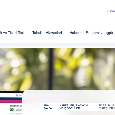
Diğer
sk ve Ticari Risk
Tahsilat Hizmetleri
Haberler, Ekonomi ve İçgörü
ANA
HABERLER, EKONOMI
TICARI BIL
SAYFA
VE İÇGÖRÜLER
SÜREÇLERIN