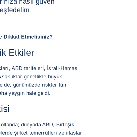
rınıza nasıl güven
keşfedelim.
e Dikkat Etmelisiniz?
k Etkiler
arı, ABD tarifeleri, İsrail-Hamas
ksaklıklar genellikle büyük
se de, günümüzde riskler tüm
ha yaygın hale geldi.
isi
Hollanda; dünyada ABD, Birleşik
lerde şirket temerrütleri ve iflaslar