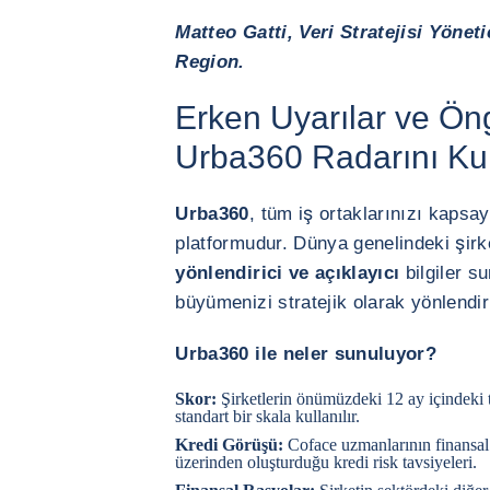
Matteo Gatti, Veri Stratejisi Yönet
Region.
Erken Uyarılar ve Ön
Urba360 Radarını Kul
Urba360
, tüm iş ortaklarınızı kapsa
platformudur. Dünya genelindeki şir
yönlendirici ve açıklayıcı
bilgiler s
büyümenizi stratejik olarak yönlendi
Urba360 ile neler sunuluyor?
Skor:
Şirketlerin önümüzdeki 12 ay içindeki te
standart bir skala kullanılır.
Kredi Görüşü:
Coface uzmanlarının finansal v
üzerinden oluşturduğu kredi risk tavsiyeleri.