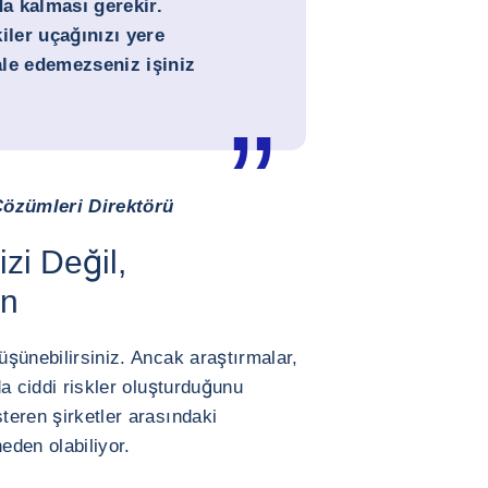
da kalması gerekir.
iler uçağınızı yere
le edemezseniz işiniz
özümleri Direktörü
zi Değil,
in
düşünebilirsiniz. Ancak araştırmalar,
 da ciddi riskler oluşturduğunu
steren şirketler arasındaki
eden olabiliyor.