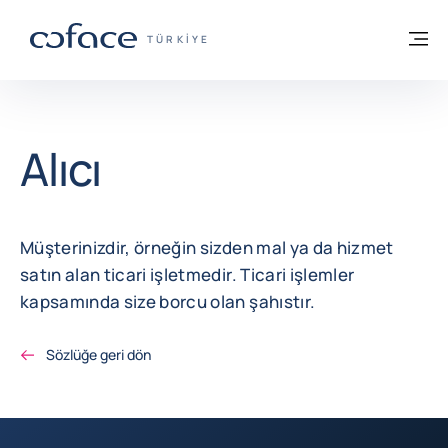
İçeriğe git
ana sayfaya geri dön
M
TICARET IÇIN COFACE - GRUP WEB SITE
TÜRKIYE
Alıcı
Müşterinizdir, örneğin sizden mal ya da hizmet
satın alan ticari işletmedir. Ticari işlemler
kapsamında size borcu olan şahıstır.
Sözlüğe geri dön