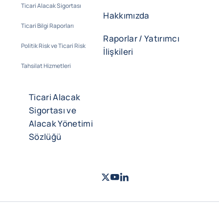
Ticari Alacak Sigortası
Hakkımızda
Ticari Bilgi Raporları
Raporlar / Yatırımcı
Politik Risk ve Ticari Risk
İlişkileri
Tahsilat Hizmetleri
Ticari Alacak
Sigortası ve
Alacak Yönetimi
Sözlüğü
Twitter
Youtube
LinkedIn
- Coface
- Coface
- Coface