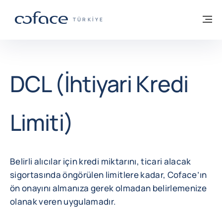
İçeriğe git
ana sayfaya geri dön
M
TICARET IÇIN COFACE - GRUP WEB SITE
TÜRKIYE
DCL (İhtiyari Kredi
Limiti)
Belirli alıcılar için kredi miktarını, ticari alacak
sigortasında öngörülen limitlere kadar, Coface’ın
ön onayını almanıza gerek olmadan belirlemenize
olanak veren uygulamadır.