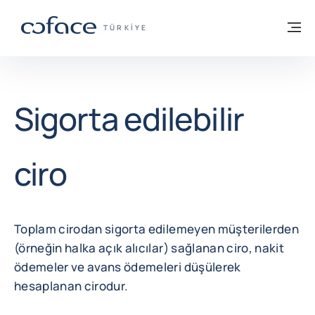
İçeriğe git
ana sayfaya geri dön
M
TICARET IÇIN COFACE - GRUP WEB SITE
TÜRKIYE
Sigorta edilebilir
ciro
Toplam cirodan sigorta edilemeyen müşterilerden
(örneğin halka açık alıcılar) sağlanan ciro, nakit
ödemeler ve avans ödemeleri düşülerek
hesaplanan cirodur.