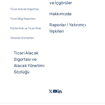
ve İçgörüler
Ticari Alacak Sigortası
Hakkımızda
Ticari Bilgi Raporları
Raporlar / Yatırımcı
Politik Risk ve Ticari Risk
İlişkileri
Tahsilat Hizmetleri
Ticari Alacak
Sigortası ve
Alacak Yönetimi
Sözlüğü
Twitter
Youtube
LinkedIn
- Coface
- Coface
- Coface