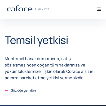
İçeriğe git
ana sayfaya geri dön
M
TICARET IÇIN COFACE - GRUP WEB SITE
TÜRKIYE
Temsil yetkisi
Muhtemel hasar durumunda, satış
sözleşmesinden doğan tüm haklarınıza ve
yükümlülüklerinize ilişkin olarak Coface'a sizin
adınıza hareket etme yetkisi vermenizdir.
Sözlüğe geri dön