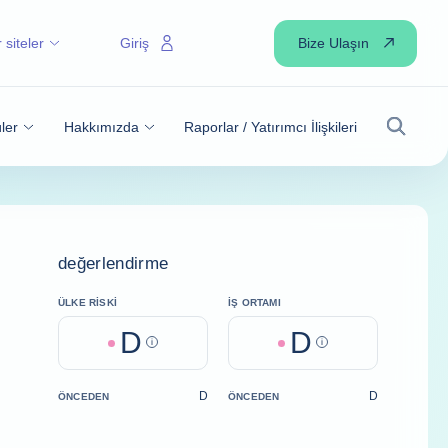
Bize Ulaşın
 siteler
Giriş
ler
Hakkımızda
Raporlar / Yatırımcı İlişkileri
Arama
değerlendirme
ÜLKE RISKI
İŞ ORTAMI
D
D
Help
Help
D
D
ÖNCEDEN
ÖNCEDEN