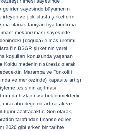
rkezileştirilmesi sayesinde
k gelirler sayesinde büyümenin
lirleyen ve çok uluslu şirketlerin
asına olanak tanıyan fiyatlandırma
 Liman” mekanizması sayesinde
adenindeki (doğuda) elmas üretimi
İsrail’in BSGR şirketinin yerel
ışma koşulları konusunda yaşanan
e Koidu madeninin süresiz olarak
 edecektir. Marampa ve Tonkolili
sında ve merkezinde) kapasite artışı
işleme tesisinin açılması
tının da hızlanması beklenmektedir.
 ihracatın değerini artıracak ve
ılığını azaltacaktır. Son olarak,
ation tarafından finanse edilen
nı 2026 gibi erken bir tarihte