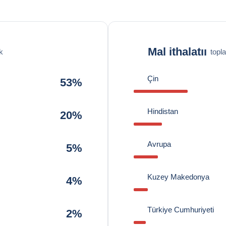
Mal ithalatıı
k
topl
Çin
53%
Hindistan
20%
Avrupa
5%
Kuzey Makedonya
4%
Türkiye Cumhuriyeti
2%