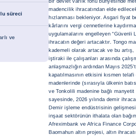
bir devlet varlık fonu bünyesinde me
madencilik ihracatından elde edilece
lu süreci
hızlanması bekleniyor. Asgari fiyat be
kârlarını vergi cennetlerine kaydırm
uygulamalarını engelleyen “Güvenli
arlı ve
ihracatın değeri artacaktır. Tongo m
kademeli olarak artacak ve bu artış, 
iştiraki ile çalışanları arasında çal
anlaşmazlığın ardından Mayıs 2025’t
kapatılmasının etkisini kısmen telafi
madenlerinde (sırasıyla ülkenin batı
ve Tonkolili madenine bağlı manyetit 
sayesinde, 2026 yılında demir ihraca
Demir işleme endüstrisinin gelişmesi,
inşaat sektörünün ithalata olan bağıml
Afreximbank ve Africa Finance Corpor
Baomahun altın projesi, altın ihracatı