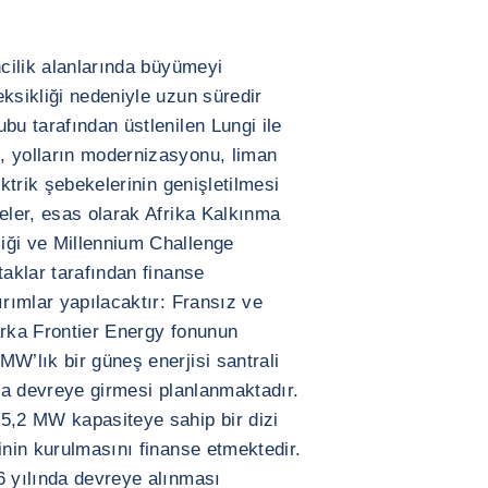
ncilik alanlarında büyümeyi
ksikliği nedeniyle uzun süredir
bu tarafından üstlenilen Lungi ile
, yolların modernizasyonu, liman
ektrik şebekelerinin genişletilmesi
jeler, esas olarak Afrika Kalkınma
iği ve Millennium Challenge
taklar tarafından finanse
ırımlar yapılacaktır: Fransız ve
arka Frontier Energy fonunun
W’lık bir güneş enerjisi santrali
nda devreye girmesi planlanmaktadır.
5,2 MW kapasiteye sahip bir dizi
inin kurulmasını finanse etmektedir.
6 yılında devreye alınması