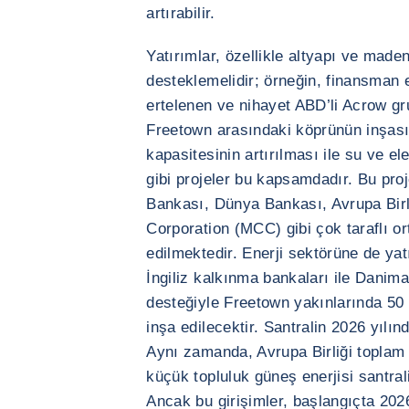
artırabilir.
Yatırımlar, özellikle altyapı ve made
desteklemelidir; örneğin, finansman e
ertelenen ve nihayet ABD’li Acrow gru
Freetown arasındaki köprünün inşası
kapasitesinin artırılması ile su ve el
gibi projeler bu kapsamdadır. Bu pro
Bankası, Dünya Bankası, Avrupa Birl
Corporation (MCC) gibi çok taraflı or
edilmektedir. Enerji sektörüne de yat
İngiliz kalkınma bankaları ile Danim
desteğiyle Freetown yakınlarında 50 M
inşa edilecektir. Santralin 2026 yılı
Aynı zamanda, Avrupa Birliği toplam 
küçük topluluk güneş enerjisi santral
Ancak bu girişimler, başlangıçta 202