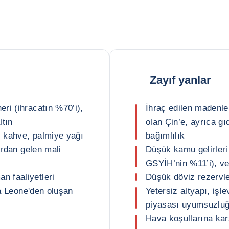
Zayıf yanlar
ri (ihracatın %70’i),
İhraç edilen madenler
ltın
olan Çin’e, ayrıca gı
, kahve, palmiye yağı
bağımlılık
ardan gelen mali
Düşük kamu gelirleri
GSYİH’nin %11’i), ve
 faaliyetleri
Düşük döviz rezervle
ra Leone'den oluşan
Yetersiz altyapı, işl
piyasası uyumsuzlu
Hava koşullarına karş