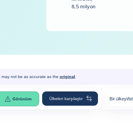
8,5 milyon
It may not be as accurate as the
original
.
Ülkeleri karşılaştır
Bir ülkeyi/b
Görünüm
0
suggestion