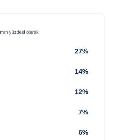
amın yüzdesi olarak
27%
14%
12%
7%
6%