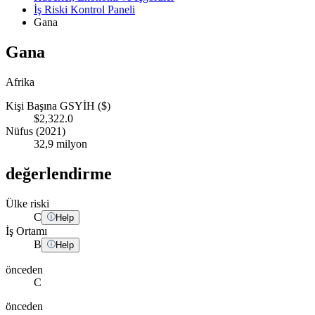
İş Riski Kontrol Paneli
Gana
Gana
Afrika
Kişi Başına GSYİH ($)
$2,322.0
Nüfus (2021)
32,9 milyon
değerlendirme
Ülke riski
C
Help
İş Ortamı
B
Help
önceden
C
önceden