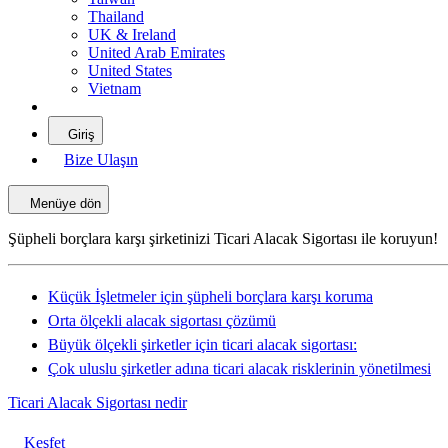
Thailand
UK & Ireland
United Arab Emirates
United States
Vietnam
Giriş
Bize Ulaşın
Menüye dön
Şüpheli borçlara karşı şirketinizi Ticari Alacak Sigortası ile koruyun!
Küçük İşletmeler için şüpheli borçlara karşı koruma
Orta ölçekli alacak sigortası çözümü
Büyük ölçekli şirketler için ticari alacak sigortası:
Çok uluslu şirketler adına ticari alacak risklerinin yönetilmesi
Ticari Alacak Sigortası nedir
Keşfet