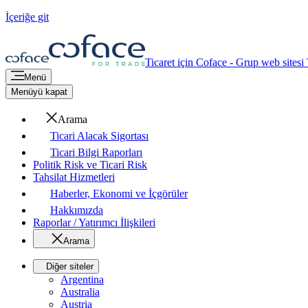
İçeriğe git
Ticaret için Coface - Grup web sitesi
Menü
Menüyü kapat
Arama
Ticari Alacak Sigortası
Ticari Bilgi Raporları
Politik Risk ve Ticari Risk
Tahsilat Hizmetleri
Haberler, Ekonomi ve İçgörüler
Hakkımızda
Raporlar / Yatırımcı İlişkileri
Arama
Diğer siteler
Argentina
Australia
Austria