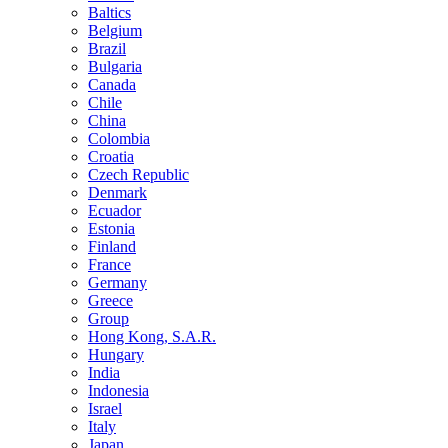
Baltics
Belgium
Brazil
Bulgaria
Canada
Chile
China
Colombia
Croatia
Czech Republic
Denmark
Ecuador
Estonia
Finland
France
Germany
Greece
Group
Hong Kong, S.A.R.
Hungary
India
Indonesia
Israel
Italy
Japan