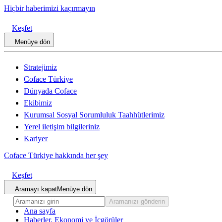
Hiçbir haberimizi kaçırmayın
Keşfet
Menüye dön
Stratejimiz
Coface Türkiye
Dünyada Coface
Ekibimiz
Kurumsal Sosyal Sorumluluk Taahhütlerimiz
Yerel iletişim bilgileriniz
Kariyer
Coface Türkiye hakkında her şey
Keşfet
Aramayı kapat
Menüye dön
Aramanızı gönderin
Ana sayfa
Haberler, Ekonomi ve İçgörüler