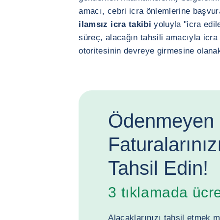
amacı, cebri icra önlemlerine başvu
ilamsız icra takibi
yoluyla "icra edil
süreç, alacağın tahsili amacıyla icra
otoritesinin devreye girmesine olanak
Ödenmeyen
Faturalarını
Tahsil Edin!
3 tıklamada ücret
Alacaklarınızı tahsil etmek m