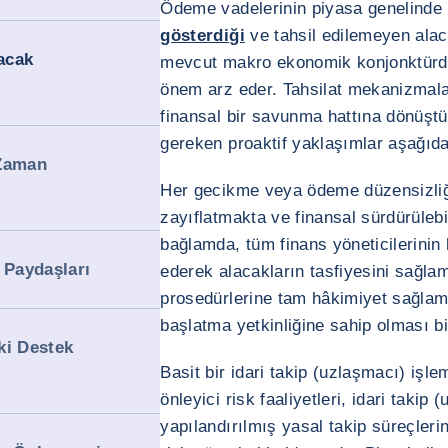
Ödeme vadelerinin piyasa genelinde
gösterdiği
ve tahsil edilemeyen alaca
lacak
mevcut makro ekonomik konjonktürde,
önem arz eder. Tahsilat mekanizmala
finansal bir savunma hattına dönüşt
gereken proaktif yaklaşımlar aşağıda
 Zaman
Her gecikme veya ödeme düzensizliği
zayıflatmakta ve finansal sürdürülebil
bağlamda, tüm finans yöneticilerinin 
 Paydaşları
ederek alacakların tasfiyesini sağlama
prosedürlerine tam hâkimiyet sağlama
başlatma yetkinliğine sahip olması bi
ki Destek
Basit bir idari takip (uzlaşmacı) işle
önleyici risk faaliyetleri, idari takip
yapılandırılmış yasal takip süreçlerin