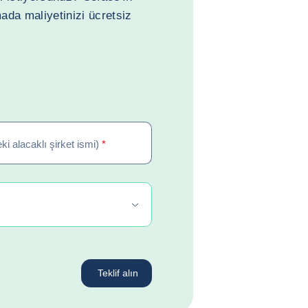
amada maliyetinizi ücretsiz
eki alacaklı şirket ismi)
*
Teklif alın