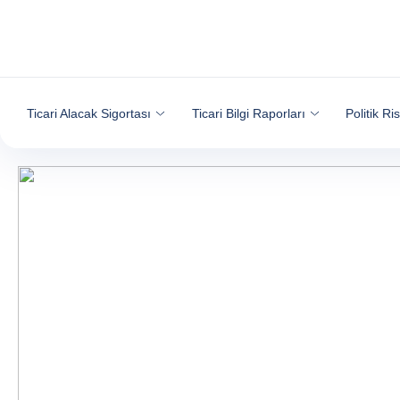
İçeriğe git
Ticari Alacak Sigortası
Ticari Bilgi Raporları
Politik Ri