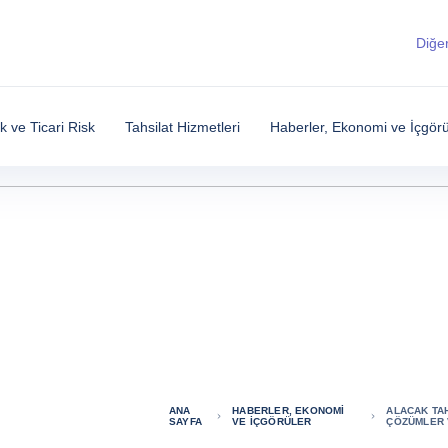
Diğer
sk ve Ticari Risk
Tahsilat Hizmetleri
Haberler, Ekonomi ve İçgörü
ANA
HABERLER, EKONOMI
ALACAK TAH
SAYFA
VE İÇGÖRÜLER
ÇÖZÜMLER 