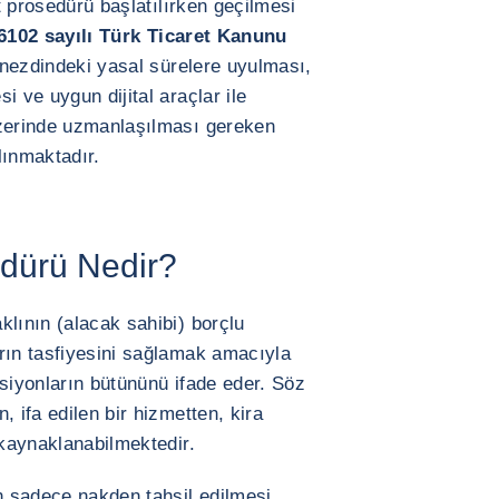
at prosedürü başlatılırken geçilmesi
6102 sayılı Türk Ticaret Kanunu
nezdindeki yasal sürelere uyulması,
i ve uygun dijital araçlar ile
üzerinde uzmanlaşılması gereken
alınmaktadır.
edürü Nedir?
aklının (alacak sahibi) borçlu
rın tasfiyesini sağlamak amacıyla
ksiyonların bütününü ifade eder. Söz
, ifa edilen bir hizmetten, kira
 kaynaklanabilmektedir.
 sadece nakden tahsil edilmesi