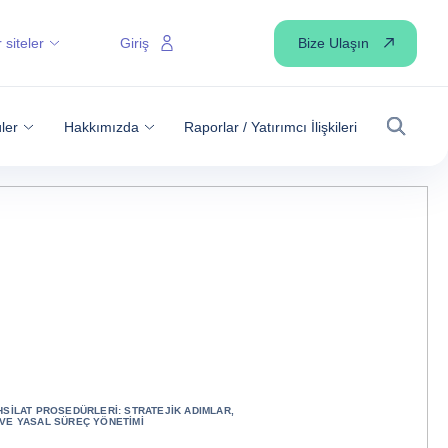
Bize Ulaşın
 siteler
Giriş
ler
Hakkımızda
Raporlar / Yatırımcı İlişkileri
Arama
SILAT PROSEDÜRLERI: STRATEJIK ADIMLAR,
VE YASAL SÜREÇ YÖNETIMI