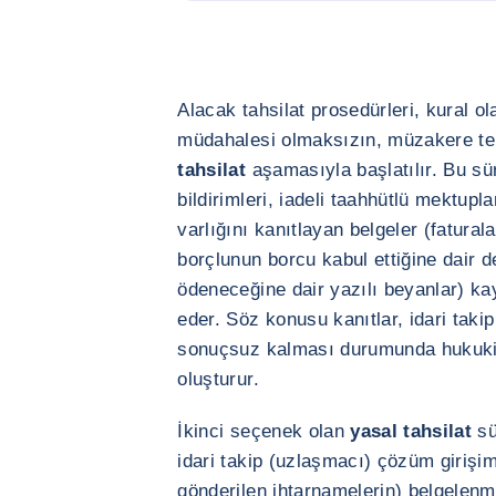
Alacak tahsilat prosedürleri, kural o
müdahalesi olmaksızın, müzakere teme
tahsilat
aşamasıyla başlatılır. Bu s
bildirimleri, iadeli taahhütlü mektup
varlığını kanıtlayan belgeler (faturala
borçlunun borcu kabul ettiğine dair de
ödeneceğine dair yazılı beyanlar) ka
eder. Söz konusu kanıtlar, idari taki
sonuçsuz kalması durumunda hukuki 
oluşturur.
İkinci seçenek olan
yasal tahsilat
sü
idari takip (uzlaşmacı) çözüm girişiml
gönderilen ihtarnamelerin) belgelenmes