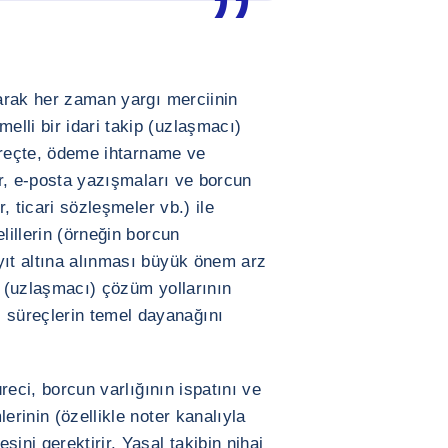
larak her zaman yargı merciinin
lli bir idari takip (uzlaşmacı)
üreçte, ödeme ihtarname ve
lar, e-posta yazışmaları ve borcun
r, ticari sözleşmeler vb.) ile
lillerin (örneğin borcun
yıt altına alınması büyük önem arz
p (uzlaşmacı) çözüm yollarının
süreçlerin temel dayanağını
reci, borcun varlığının ispatını ve
erinin (özellikle noter kanalıyla
ini gerektirir. Yasal takibin nihai