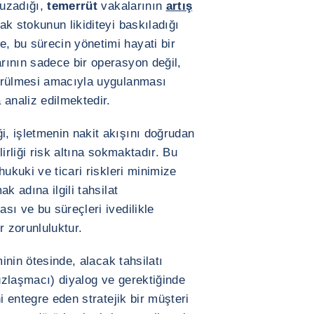
 uzadığı,
temerrüt
vakalarının
artış
k stokunun likiditeyi baskıladığı
 bu sürecin yönetimi hayati bir
rının sadece bir operasyon değil,
ürülmesi amacıyla uygulanması
 analiz edilmektedir.
, işletmenin nakit akışını doğrudan
irliği risk altına sokmaktadır. Bu
hukuki ve ticari riskleri minimize
k adına ilgili tahsilat
sı ve bu süreçleri ivedilikle
r zorunluluktur.
minin ötesinde, alacak tahsilatı
 (uzlaşmacı) diyalog ve gerektiğinde
i entegre eden stratejik bir müşteri