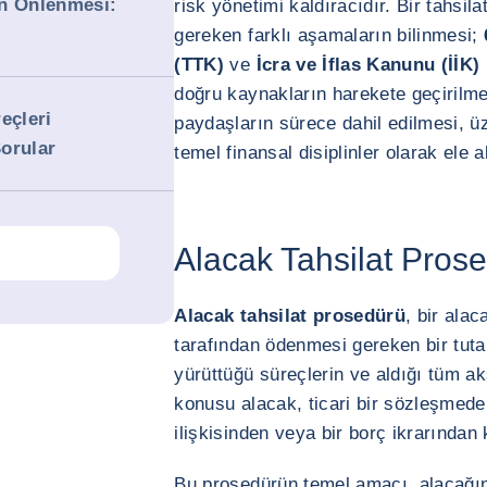
ın Önlenmesi:
risk yönetimi kaldıracıdır. Bir tahsil
gereken farklı aşamaların bilinmesi;
(TTK)
ve
İcra ve İflas Kanunu (İİK)
doğru kaynakların harekete geçirilmes
eçleri
paydaşların sürece dahil edilmesi, 
orular
temel finansal disiplinler olarak ele 
Alacak Tahsilat Pros
Alacak tahsilat prosedürü
, bir alac
tarafından ödenmesi gereken bir tuta
yürüttüğü süreçlerin ve aldığı tüm a
konusu alacak, ticari bir sözleşmeden
ilişkisinden veya bir borç ikrarından
Bu prosedürün temel amacı, alacağın