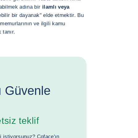
rabilmek adına bir
ilamlı veya
ebilir bir dayanak" elde etmektir. Bu
 memurlarının ve ilgili kamu
 tanır.
zı Güvenle
siz teklif
i istiyorsunuz? Coface'ın