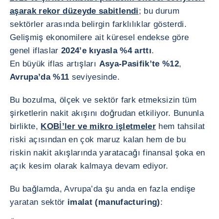
aşarak rekor düzeyde sabitlendi
; bu durum
sektörler arasında belirgin farklılıklar gösterdi.
Gelişmiş ekonomilere ait küresel endekse göre
genel iflaslar
2024’e kıyasla %4 arttı
.
En büyük iflas artışları
Asya-Pasifik’te %12
,
Avrupa’da %11
seviyesinde.
Bu bozulma, ölçek ve sektör fark etmeksizin tüm
şirketlerin nakit akışını doğrudan etkiliyor. Bununla
birlikte,
KOBİ’ler ve mikro işletmeler
hem tahsilat
riski açısından en çok maruz kalan hem de bu
riskin nakit akışlarında yaratacağı finansal şoka en
açık kesim olarak kalmaya devam ediyor.
Bu bağlamda, Avrupa’da şu anda en fazla endişe
yaratan sektör
imalat (manufacturing)
: