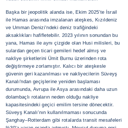
Başka bir jeopolitik alanda ise, Ekim 2025’te İsrail
ile Hamas arasında imzalanan ateşkes, Kızıldeniz
ve Umman Denizi’ndeki deniz trafiğindeki
aksaklıkları hafifletebilir. 2023 yılının sonundan bu
yana, Hamas ile aynı çizgide olan Husi milisleri, bu
sulardan geçen ticari gemileri hedef almış ve
nakliye şirketlerini Ümit Burnu üzerinden rota
değiştirmeye zorlamıştır. Kalıcı bir ateşkesle
güvenin geri kazanılması ve nakliyecilerin Süveyş
Kanalı'ndan geçişlerine yeniden başlaması
durumunda, Avrupa ile Asya arasındaki daha uzun
dolambaçlı rotaların neden olduğu nakliye
kapasitesindeki geçici emilim tersine dönecektir.
Süveyş Kanalı’nın kullanılmaması sonucunda
Şanghay–Rotterdam gibi rotalarda transit mesafeleri
%30’a varan oranda artmıştı. Mevcut duruma geri