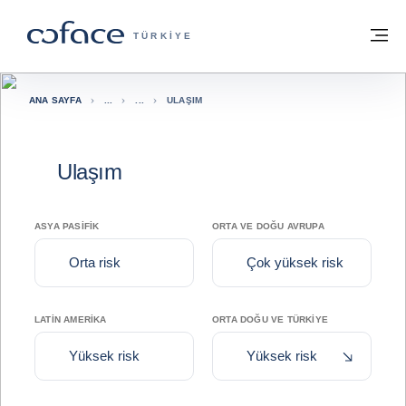
İçeriğe git
ana sayfaya geri dön
M
TICARET IÇIN COFACE - GRUP WEB SIT
TÜRKIYE
ANA SAYFA
ULAŞIM
Ulaşım
ASYA PASIFIK
ORTA VE DOĞU AVRUPA
Orta risk
Çok yüksek risk
LATIN AMERIKA
ORTA DOĞU VE TÜRKIYE
Son döne
Yüksek risk
Yüksek risk