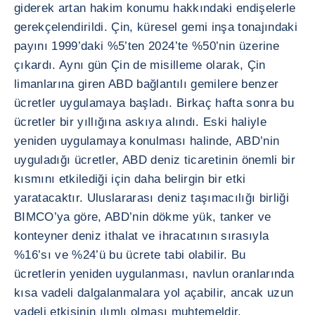
giderek artan hakim konumu hakkındaki endişelerle
gerekçelendirildi. Çin, küresel gemi inşa tonajındaki
payını 1999’daki %5’ten 2024’te %50’nin üzerine
çıkardı. Aynı gün Çin de misilleme olarak, Çin
limanlarına giren ABD bağlantılı gemilere benzer
ücretler uygulamaya başladı. Birkaç hafta sonra bu
ücretler bir yıllığına askıya alındı. Eski haliyle
yeniden uygulamaya konulması halinde, ABD’nin
uyguladığı ücretler, ABD deniz ticaretinin önemli bir
kısmını etkilediği için daha belirgin bir etki
yaratacaktır. Uluslararası deniz taşımacılığı birliği
BIMCO’ya göre, ABD’nin dökme yük, tanker ve
konteyner deniz ithalat ve ihracatının sırasıyla
%16’sı ve %24’ü bu ücrete tabi olabilir. Bu
ücretlerin yeniden uygulanması, navlun oranlarında
kısa vadeli dalgalanmalara yol açabilir, ancak uzun
vadeli etkisinin ılımlı olması muhtemeldir.