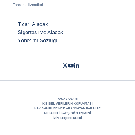
Tahsilat Hizmetleri
Ticari Alacak
Sigortası ve Alacak
Yönetimi Sözlüğü
Twitter
Youtube
LinkedIn
- Coface
- Coface
- Coface
YASAL UYARI
KIŞISEL VERILERIN KORUNMASI
HAK SAHIPLERINCE ARANMAYAN PARALAR
MESAFELI SATIŞ SÖZLEŞMESI
İZIN SEÇENEKLERI