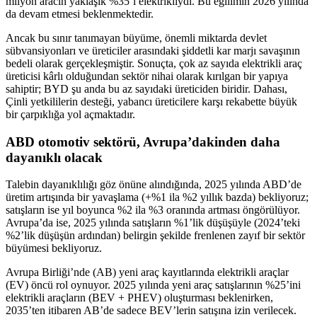
milyon aracın yaklaşık %35’i elektrikliydi. Bu eğilimin 2026 yılında
da devam etmesi beklenmektedir.
Ancak bu sınır tanımayan büyüme, önemli miktarda devlet
sübvansiyonları ve üreticiler arasındaki şiddetli kar marjı savaşının
bedeli olarak gerçekleşmiştir. Sonuçta, çok az sayıda elektrikli araç
üreticisi kârlı olduğundan sektör nihai olarak kırılgan bir yapıya
sahiptir; BYD şu anda bu az sayıdaki üreticiden biridir. Dahası,
Çinli yetkililerin desteği, yabancı üreticilere karşı rekabette büyük
bir çarpıklığa yol açmaktadır.
ABD otomotiv sektörü, Avrupa’dakinden daha
dayanıklı olacak
Talebin dayanıklılığı göz önüne alındığında, 2025 yılında ABD’de
üretim artışında bir yavaşlama (+%1 ila %2 yıllık bazda) bekliyoruz;
satışların ise yıl boyunca %2 ila %3 oranında artması öngörülüyor.
Avrupa’da ise, 2025 yılında satışların %1’lik düşüşüyle (2024’teki
%2’lik düşüşün ardından) belirgin şekilde frenlenen zayıf bir sektör
büyümesi bekliyoruz.
Avrupa Birliği’nde (AB) yeni araç kayıtlarında elektrikli araçlar
(EV) öncü rol oynuyor. 2025 yılında yeni araç satışlarının %25’ini
elektrikli araçların (BEV + PHEV) oluşturması beklenirken,
2035’ten itibaren AB’de sadece BEV’lerin satışına izin verilecek.