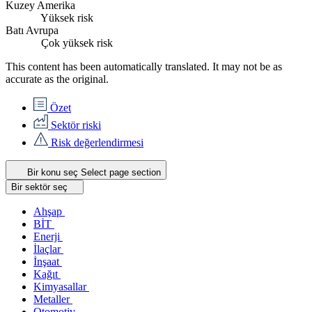
Kuzey Amerika
Yüksek risk
Batı Avrupa
Çok yüksek risk
This content has been automatically translated. It may not be as
accurate as the
original
.
Özet
Sektör riski
Risk değerlendirmesi
Bir konu seç
Select page section
Bir sektör seç
Ahşap
BİT
Enerji
İlaçlar
İnşaat
Kağıt
Kimyasallar
Metaller
Otomotiv