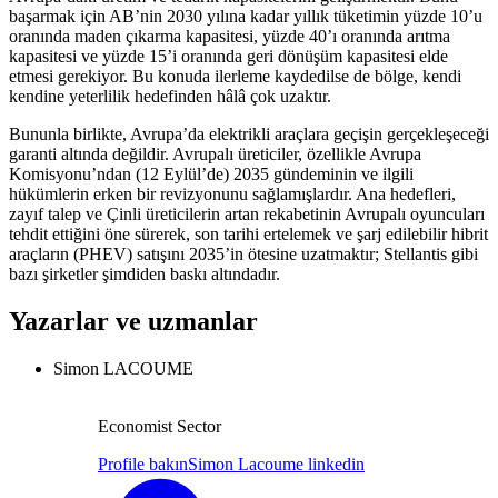
başarmak için AB’nin 2030 yılına kadar yıllık tüketimin yüzde 10’u
oranında maden çıkarma kapasitesi, yüzde 40’ı oranında arıtma
kapasitesi ve yüzde 15’i oranında geri dönüşüm kapasitesi elde
etmesi gerekiyor. Bu konuda ilerleme kaydedilse de bölge, kendi
kendine yeterlilik hedefinden hâlâ çok uzaktır.
Bununla birlikte, Avrupa’da elektrikli araçlara geçişin gerçekleşeceği
garanti altında değildir. Avrupalı üreticiler, özellikle Avrupa
Komisyonu’ndan (12 Eylül’de) 2035 gündeminin ve ilgili
hükümlerin erken bir revizyonunu sağlamışlardır. Ana hedefleri,
zayıf talep ve Çinli üreticilerin artan rekabetinin Avrupalı oyuncuları
tehdit ettiğini öne sürerek, son tarihi ertelemek ve şarj edilebilir hibrit
araçların (PHEV) satışını 2035’in ötesine uzatmaktır; Stellantis gibi
bazı şirketler şimdiden baskı altındadır.
Yazarlar ve uzmanlar
Simon LACOUME
Economist Sector
Profile bakın
Simon Lacoume linkedin