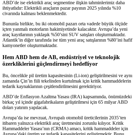
ABD’de ise elektrikli araç segmentine ilişkin tahminlerimiz daha
ihtiyatlıdır: Elektrikli araçların pazar payının 2025 yılında %10
civarında kalması beklenmektedir.
Bununla birlikte, bu iki otomobil pazarı orta vadede büyük ölçüde
içten yanmalı motorların hakimiyetinde kalacaktır. Avrupa’da yeni
araç kayıtlarının yaklaşık %50’sini SUV satışları oluşturmaktadır.
Atlantik’in diğer tarafında ise tüm yeni araç satışlarının %80’ini hafif
kamyonetler oluşturmaktadır.
Hem ABD hem de AB, endüstriyel ve teknolojik
özerkliklerini güçlendirmeyi hedefliyor
Bu, öncelikle pil üretim kapasitesinin (Li-ion) geliştirilmesini ve aynı
zamanda Çin’in fiili tekelinden kurtulmak için kritik hammaddelerin
tedarik kaynaklarının çeşitlendirilmesini gerektiriyor.
ABD’de Enflasyon Azaltma Yasası (IRA) kapsamında, önümüzdeki
birkaç yıl içinde gigafabrikaların geliştirilmesi için 65 milyar ABD
doları yatırım yapılacak.
Avrupa’da ise mevzuat, Avrupalı otomobil üreticilerinin 2035’ten
itibaren yalnızca elektrikli araç üretmesini zorunlu kılıyor. Kritik
Hammaddeler Yasası’nın (CRMA) amacı, kritik hammaddeler için
Avrupa’daki üretim ve tedarik kapasitelerini geliştirmektir. Bunu