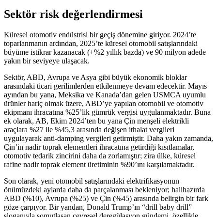
Sektör risk değerlendirmesi
Küresel otomotiv endüstrisi bir geçiş dönemine giriyor. 2024’te
toparlanmanın ardından, 2025’te küresel otomobil satışlarındaki
büyüme istikrar kazanacak (+%2 yıllık bazda) ve 90 milyon adede
yakın bir seviyeye ulaşacak.
Sektör, ABD, Avrupa ve Asya gibi büyük ekonomik bloklar
arasındaki ticari gerilimlerden etkilenmeye devam edecektir. Mayıs
ayından bu yana, Meksika ve Kanada’dan gelen USMCA uyumlu
ürünler hariç olmak üzere, ABD’ye yapılan otomobil ve otomotiv
ekipmanı ihracatına %25’lik gümrük vergisi uygulanmaktadır. Buna
ek olarak, AB, Ekim 2024’ten bu yana Çin menşeli elektrikli
araçlara %27 ile %45,3 arasında değişen ithalat vergileri
uygulayarak anti-damping vergileri getirmiştir. Daha yakın zamanda,
Çin’in nadir toprak elementleri ihracatına getirdiği kısıtlamalar,
otomotiv tedarik zincirini daha da zorlamıştır; zira ülke, küresel
rafine nadir toprak element üretiminin %90’ını karşılamaktadır.
Son olarak, yeni otomobil satışlarındaki elektrifikasyonun
önümüzdeki aylarda daha da parçalanması bekleniyor; halihazırda
ABD (%10), Avrupa (%25) ve Çin (%45) arasında belirgin bir fark
göze çarpıyor. Bir yandan, Donald Trump’ın “drill baby drill”
sloganıyla somutlaşan çevresel deregülasyon gündemi, özellikle