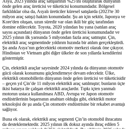
Asya, 2023 yılında araç satışlarının %25'ini oluşturarak dünyanın
önde gelen araç üreticisi ve tüketicisi konumundadır. Bölgesel
farklılıklar olsa da, Asyalı üreticiler küresel satışlarda (2023'te 30
milyon araç satışı) hakim konumdadır. Şu an için sektör, Japonya ve
Kore'den oluşan, uzun süredir var olan ikili bir güç tarafından
domine edilecektir. Toyota, 2020 yılından bu yana (satılan araç
sayısı açısından) dünyanın önde gelen üreticisi konumundadır ve
2025 yılının ilk yarısında 5 milyondan fazla araç satmıştır. Çin,
elektrikli araç segmentinde yıldırım hızında bir atılım gerçekleştirdi.
Şu anda Asya’nın gelecekteki otomotiv merkezi olarak öne çıkıyor.
Hindistan ve Vietnam gibi diğer ülkeler de son yıllarda kendilerini
göstermiştir.
Çin, elektrikli araçlar sayesinde 2024 yılında da dünyanın otomotiv
gücü olarak konumunu güçlendirmeye devam edecektir. Ülke,
elektrikli otomobillerin dünyanın önde gelen üreticisi ve tüketicisidir
– geçen yıl Çin’de 11 milyon elektrikli araç satılmıştır; bunların üçte
ikisi batarya ile çalışan elektrikli araçlardır. Tıpkı içten yanmalı
motorun ustaca kullanılması ABD, Avrupa ve Japon otomotiv
endüstrilerinin başarısının anahtarı olduğu gibi, elektrikli motor
teknolojisi de şu anda Çin otomotiv endüstrisine bir rekabet avantajı
sağlıyor.
Buna ek olarak, elektrikli araç segmenti Çin’in otomobil ihracatını
da desteklemektedir. 2025 yılının ilk dokuz ayında ihraç edilen 5